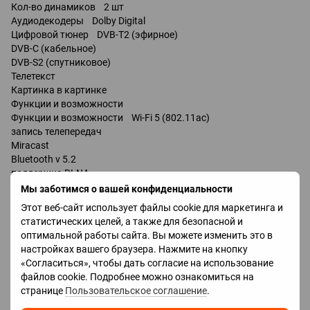
Кол-во динамиков 2 шт
Аудиодекодеры Dolby Digital
Цифровой тюнер DVB-T2 (эфирное)
DVB-C (кабельное)
DVB-S2 (спутниковое)
Телетекст
Картинка в картинке
Функции и возможности
Функции и возможности Wi-Fi 5 (802.11ac)
запись телепередач
Miracast
Bluetooth v 5.2
поддержка DLNA
управление голосом
Мы заботимся о вашей конфиденциальности
Amazon Alexa
Этот веб-сайт использует файлы cookie для маркетинга и
Google Assistant
статистических целей, а также для безопасной и
Bixby
оптимальной работы сайта. Вы можете изменить это в
настройках вашего браузера. Нажмите на кнопку
Разъемы
«Согласиться», чтобы дать согласие на использование
Входы USB 2 шт
файлов cookie. Подробнее можно ознакомиться на
LAN
странице
Пользовательское соглашение
.
HDMI 3 шт