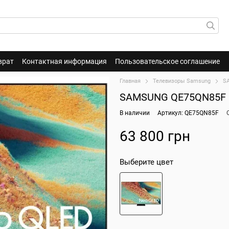
врат
Контактная информация
Пользовательское соглашение
Главная
Телевизоры Samsung
S
SAMSUNG QE75QN85F
В наличии
Артикул: QE75QN85F
63 800 грн
Выберите цвет