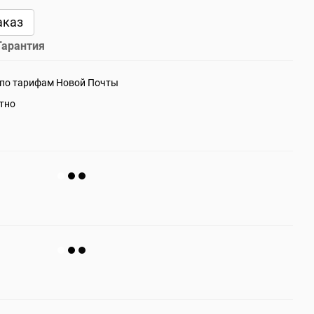
аказ
Гарантия
 по тарифам Новой Почты
атно