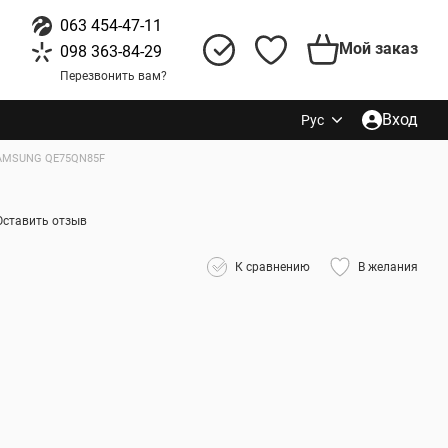
063 454-47-11
Мой заказ
098 363-84-29
Перезвонить вам?
Вход
Рус
AMSUNG QE75QN85F
Оставить отзыв
К сравнению
В желания