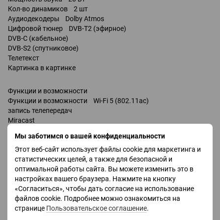
Кол-во динамиков 2 шт
Аудиодекодеры Dolby Atmos
Цифровой тюнер DVB-T2 (эфирное)
DVB-C (кабельное)
DVB-S2 (спутниковое)
Телетекст
Картинка в картинке
Функции и возможности
Функции и возможности Wi-Fi 5 (802.11ac)
запись телепередач
Miracast
Bluetooth v 5.2
Мы заботимся о вашей конфиденциальности
поддержка DLNA
Этот веб-сайт использует файлы cookie для маркетинга и
управление голосом
статистических целей, а также для безопасной и
Amazon Alexa
оптимальной работы сайта. Вы можете изменить это в
Google Assistant
настройках вашего браузера. Нажмите на кнопку
Bixby
«Согласиться», чтобы дать согласие на использование
Разъемы
файлов cookie. Подробнее можно ознакомиться на
Входы USB 2 шт
странице
Пользовательское соглашение
.
LAN
HDMI 4 шт