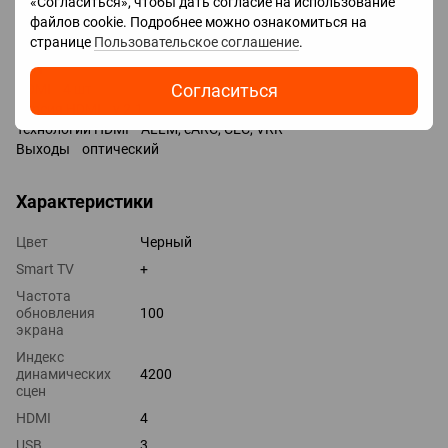
«Согласиться», чтобы дать согласие на использование
Bixby
файлов cookie. Подробнее можно ознакомиться на
Разъемы
странице
Пользовательское соглашение
.
Входы USB 2 шт
LAN
Согласиться
HDMI 4 шт
Версия HDMI v 2.1
Технологии HDMI ALLM, eARC, CEC, VRR
Выходы оптический
Характеристики
Цвет
Черный
Smart TV
+
Частота
обновления
100
экрана
Индекс
динамических
4200
сцен
HDMI
4
USB
3