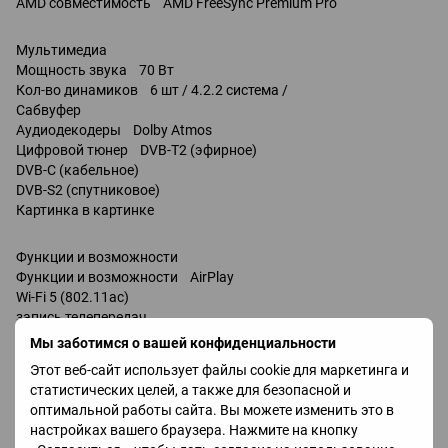
AMD совместимость AMD FreeSync Premium Pro
Мультимедиа
Мощность звука 70 Вт
Кол-во динамиков 6 шт / 4.2.2 система /
Сабвуфер
Аудиодекодеры Dolby Atmos
Цифровой тюнер DVB-T2 (эфирное)
DVB-C (кабельное)
DVB-S2 (спутниковое)
Картинка в картинке
Функции и возможности
Функции и возможности AirPlay
Wi-Fi 5 (802.11ac)
запись телепередач
Miracast
Мы заботимся о вашей конфиденциальности
Bluetooth v 5.2
Этот веб-сайт использует файлы cookie для маркетинга и
поддержка DLNA
статистических целей, а также для безопасной и
управление голосом
оптимальной работы сайта. Вы можете изменить это в
Amazon Alexa
настройках вашего браузера. Нажмите на кнопку
Google Assistant