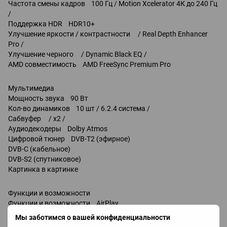
Частота смены кадров 100 Гц / Motion Xcelerator 4К до 240 Гц
/
Поддержка HDR HDR10+
Улучшение яркости / контрастности / Real Depth Enhancer
Pro /
Улучшение черного / Dynamic Black EQ /
AMD совместимость AMD FreeSync Premium Pro
Мультимедиа
Мощность звука 90 Вт
Кол-во динамиков 10 шт / 6.2.4 система /
Сабвуфер / x2 /
Аудиодекодеры Dolby Atmos
Цифровой тюнер DVB-T2 (эфирное)
DVB-C (кабельное)
DVB-S2 (спутниковое)
Картинка в картинке
Функции и возможности
Функции и возможности AirPlay
Wi-Fi 6E (802.11ax)
Мы заботимся о вашей конфиденциальности
запись телепередач