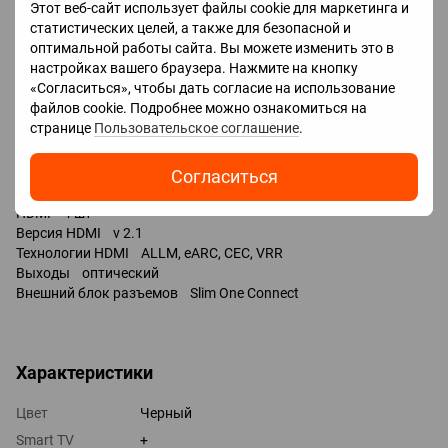
Этот веб-сайт использует файлы cookie для маркетинга и
Miracast
статистических целей, а также для безопасной и
Bluetooth v 5.3
оптимальной работы сайта. Вы можете изменить это в
поддержка DLNA
настройках вашего браузера. Нажмите на кнопку
управление голосом
«Согласиться», чтобы дать согласие на использование
Amazon Alexa
файлов cookie. Подробнее можно ознакомиться на
Google Assistant
странице
Пользовательское соглашение
.
Bixby
Разъемы
Входы USB 3 шт / 2x USB-A, 1x USB-C /
Согласиться
LAN
HDMI 4 шт
Версия HDMI v 2.1
Технологии HDMI ALLM, eARC, CEC, VRR
Выходы оптический
Внешний блок разъемов Slim One Connect
Характеристики
Цвет
Черный
Smart TV
+