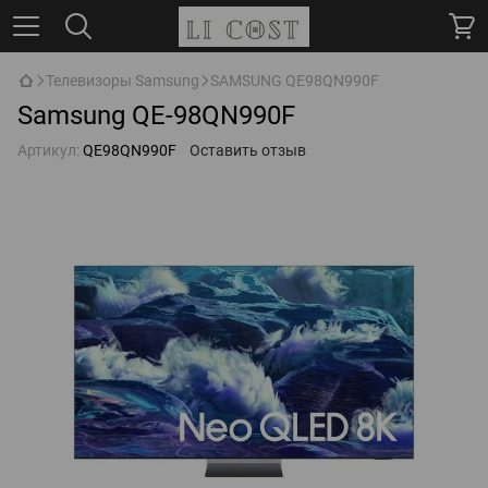
Телевизоры Samsung
SAMSUNG QE98QN990F
Samsung QE-98QN990F
Артикул:
QE98QN990F
Оставить отзыв