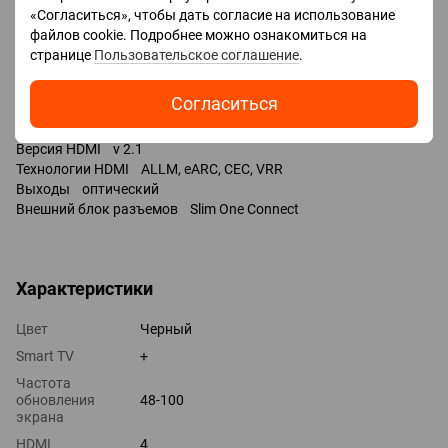
Amazon Alexa
«Согласиться», чтобы дать согласие на использование
Google Assistant
файлов cookie. Подробнее можно ознакомиться на
Bixby
странице
Пользовательское соглашение
.
Разъемы
Входы USB 3 шт / 2x USB-A, 1x USB-C /
Согласиться
LAN
HDMI 4 шт
Версия HDMI v 2.1
Технологии HDMI ALLM, eARC, CEC, VRR
Выходы оптический
Внешний блок разъемов Slim One Connect
Характеристики
Цвет
Черный
Smart TV
+
Частота
обновления
48-100
экрана
HDMI
4