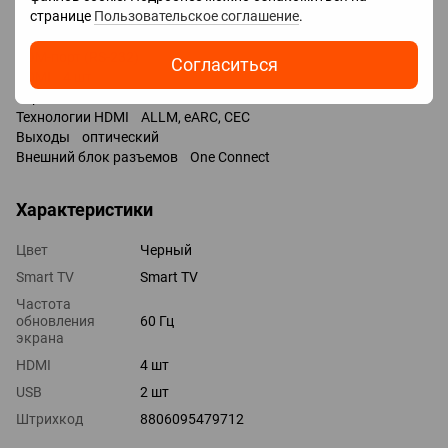
странице
Пользовательское соглашение
.
Входы USB 2 шт / 2x USB-A /
LAN
COM-порт (RS-232)
Согласиться
HDMI 4 шт
Версия HDMI v 2.0
Технологии HDMI ALLM, eARC, CEC
Выходы оптический
Внешний блок разъемов One Connect
Характеристики
Цвет
Черный
Smart TV
Smart TV
Частота
обновления
60 Гц
экрана
HDMI
4 шт
USB
2 шт
Штрихкод
8806095479712