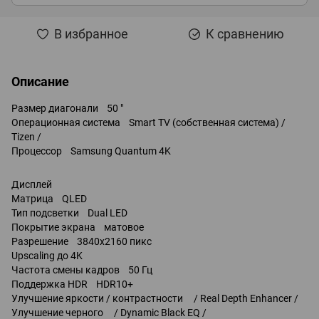
В избранное
К сравнению
Описание
Размер диагонали 50 "
Операционная система Smart TV (собственная система) /
Tizen /
Процессор Samsung Quantum 4K
Дисплей
Матрица QLED
Тип подсветки Dual LED
Покрытие экрана матовое
Разрешение 3840x2160 пикс
Upscaling до 4K
Частота смены кадров 50 Гц
Поддержка HDR HDR10+
Улучшение яркости / контрастности / Real Depth Enhancer /
Улучшение черного / Dynamic Black EQ /