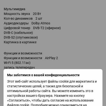
Мультимедиа
Мощность звука 20 Вт
Кол-во динамиков 2 шт
Аудиодекодеры Dolby Atmos
Цифровой тюнер DVB-T2 (эфирное)
DVB-C (кабельное)
DVB-S2 (спутниковое)
Картинка в картинке
Функции и возможности
Функции и возможности AirPlay 2
Wi-Fi 5 (802.11ac)
запись телепередач
Miracast
Мы заботимся о вашей конфиденциальности
Bluetooth v 5.2
Этот веб-сайт использует файлы cookie для маркетинга и
поддержка DLNA
статистических целей, а также для безопасной и
управление голосом
оптимальной работы сайта. Вы можете изменить это в
Amazon Alexa
настройках вашего браузера. Нажмите на кнопку
Google Assistant / совместимость /
«Согласиться», чтобы дать согласие на использование
Bixby
файлов cookie. Подробнее можно ознакомиться на
Разъемы