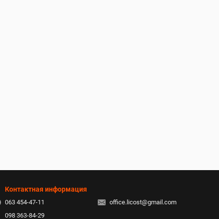
Контактная информация
063 454-47-11
office.licost@gmail.com
098 363-84-29