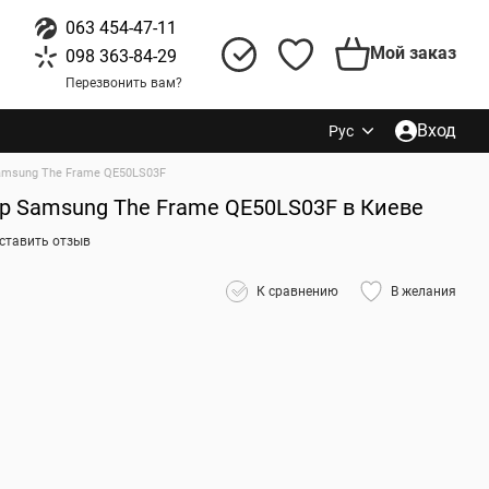
063 454-47-11
Мой заказ
098 363-84-29
Перезвонить вам?
Вход
Рус
amsung The Frame QE50LS03F
р Samsung The Frame QE50LS03F в Киеве
ставить отзыв
К сравнению
В желания