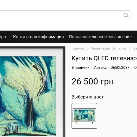
врат
Контактная информация
Пользовательское соглашение
Главная
Телевизоры Samsung
S
Купить QLED телевизо
В наличии
Артикул: QE50LS03F
О
26 500 грн
Выберите цвет