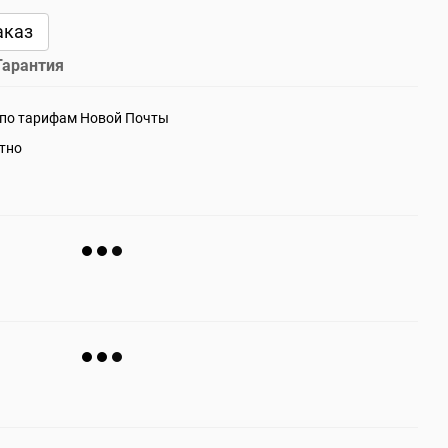
аказ
Гарантия
 по тарифам Новой Почты
атно