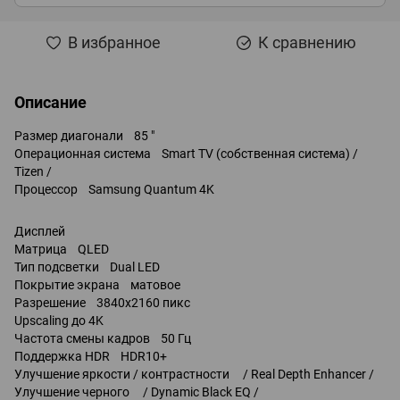
В избранное
К сравнению
Описание
Размер диагонали 85 "
Операционная система Smart TV (собственная система) /
Tizen /
Процессор Samsung Quantum 4K
Дисплей
Матрица QLED
Тип подсветки Dual LED
Покрытие экрана матовое
Разрешение 3840x2160 пикс
Upscaling до 4K
Частота смены кадров 50 Гц
Поддержка HDR HDR10+
Улучшение яркости / контрастности / Real Depth Enhancer /
Улучшение черного / Dynamic Black EQ /