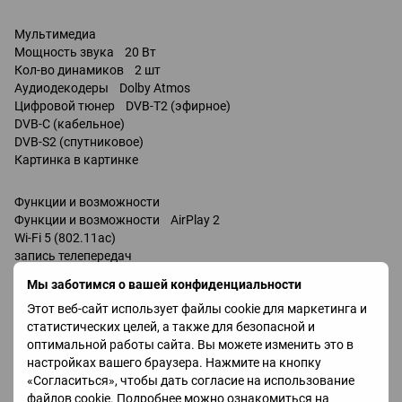
Мультимедиа
Мощность звука 20 Вт
Кол-во динамиков 2 шт
Аудиодекодеры Dolby Atmos
Цифровой тюнер DVB-T2 (эфирное)
DVB-C (кабельное)
DVB-S2 (спутниковое)
Картинка в картинке
Функции и возможности
Функции и возможности AirPlay 2
Wi-Fi 5 (802.11ac)
запись телепередач
Miracast
Мы заботимся о вашей конфиденциальности
Bluetooth v 5.2
Этот веб-сайт использует файлы cookie для маркетинга и
поддержка DLNA
статистических целей, а также для безопасной и
управление голосом
оптимальной работы сайта. Вы можете изменить это в
Amazon Alexa
настройках вашего браузера. Нажмите на кнопку
Google Assistant / совместимость /
«Согласиться», чтобы дать согласие на использование
Bixby
файлов cookie. Подробнее можно ознакомиться на
Разъемы