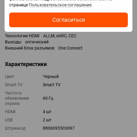
странице
Пользовательское соглашение
.
Входы USB 2 шт / 2x USB-A /
LAN
COM-порт (RS-232)
Согласиться
HDMI 4 шт
Версия HDMI v 2.0
Технологии HDMI ALLM, eARC, CEC
Выходы оптический
Внешний блок разъемов One Connect
Характеристики
Цвет
Черный
Smart TV
Smart TV
Частота
обновления
60 Гц
экрана
HDMI
4 шт
USB
2 шт
Штрихкод
8806095503097