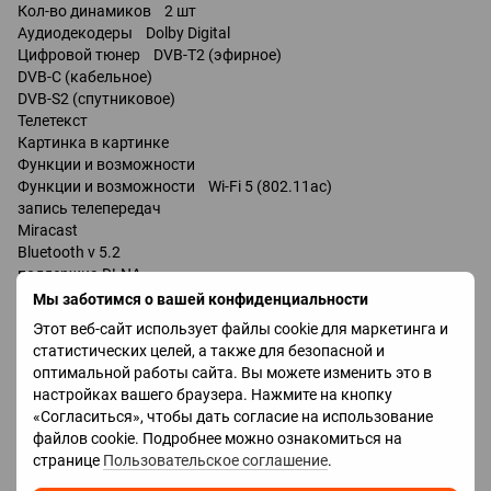
Кол-во динамиков 2 шт
Аудиодекодеры Dolby Digital
Цифровой тюнер DVB-T2 (эфирное)
DVB-C (кабельное)
DVB-S2 (спутниковое)
Телетекст
Картинка в картинке
Функции и возможности
Функции и возможности Wi-Fi 5 (802.11ac)
запись телепередач
Miracast
Bluetooth v 5.2
поддержка DLNA
управление голосом
Мы заботимся о вашей конфиденциальности
Amazon Alexa
Этот веб-сайт использует файлы cookie для маркетинга и
Google Assistant
статистических целей, а также для безопасной и
Bixby
оптимальной работы сайта. Вы можете изменить это в
настройках вашего браузера. Нажмите на кнопку
Разъемы
«Согласиться», чтобы дать согласие на использование
Входы USB 2 шт
файлов cookie. Подробнее можно ознакомиться на
LAN
странице
Пользовательское соглашение
.
HDMI 3 шт