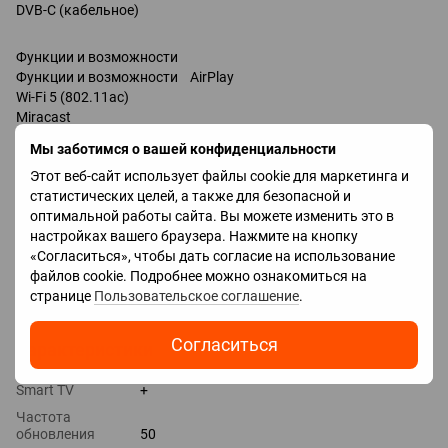
DVB-C (кабельное)
Функции и возможности
Функции и возможности AirPlay
Wi-Fi 5 (802.11ac)
Miracast
Bluetooth
Мы заботимся о вашей конфиденциальности
Amazon Alexa
Этот веб-сайт использует файлы cookie для маркетинга и
Google Assistant
статистических целей, а также для безопасной и
Bixby
оптимальной работы сайта. Вы можете изменить это в
Разъемы
настройках вашего браузера. Нажмите на кнопку
HDMI 2 шт
«Согласиться», чтобы дать согласие на использование
Технологии HDMI eARC, CEC
файлов cookie. Подробнее можно ознакомиться на
Дополнительные входы USB
странице
Пользовательское соглашение
.
LAN
Согласиться
Характеристики
Smart TV
+
Частота
обновления
50