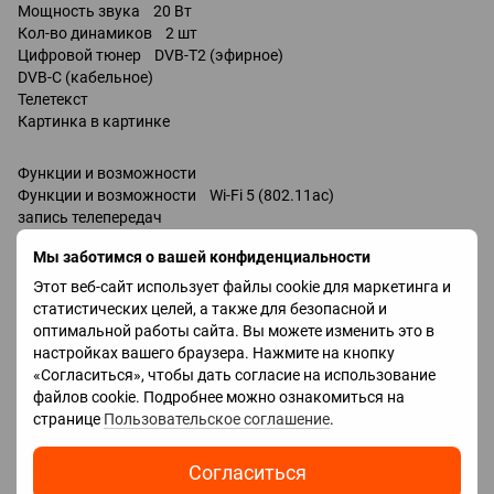
Мощность звука 20 Вт
Кол-во динамиков 2 шт
Цифровой тюнер DVB-T2 (эфирное)
DVB-C (кабельное)
Телетекст
Картинка в картинке
Функции и возможности
Функции и возможности Wi-Fi 5 (802.11ac)
запись телепередач
Miracast
Мы заботимся о вашей конфиденциальности
Bluetooth v 5.2
поддержка DLNA
Этот веб-сайт использует файлы cookie для маркетинга и
управление голосом
статистических целей, а также для безопасной и
Amazon Alexa
оптимальной работы сайта. Вы можете изменить это в
Google Assistant
настройках вашего браузера. Нажмите на кнопку
Bixby
«Согласиться», чтобы дать согласие на использование
Разъемы
файлов cookie. Подробнее можно ознакомиться на
Входы USB 2 шт
странице
Пользовательское соглашение
.
LAN
HDMI 3 шт
Согласиться
Выходы оптический