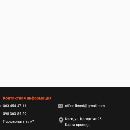
Контактная информация
063 454-47-11
office.licost@gmail.com
098 363-84-29
Киев, ул. Крещатик 25
Перезвонить вам?
Карта проезда