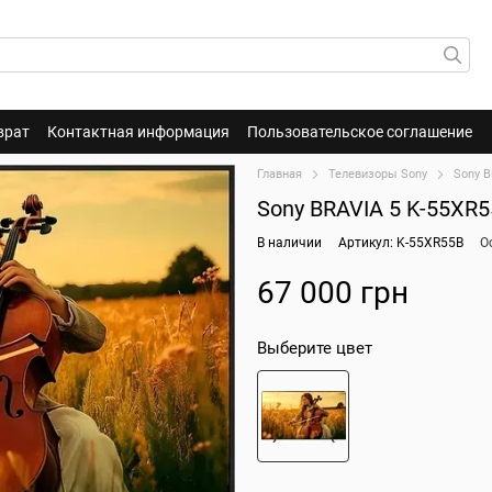
врат
Контактная информация
Пользовательское соглашение
Главная
Телевизоры Sony
Sony B
Sony BRAVIA 5 K-55XR
В наличии
Артикул: K-55XR55B
О
67 000 грн
Выберите цвет