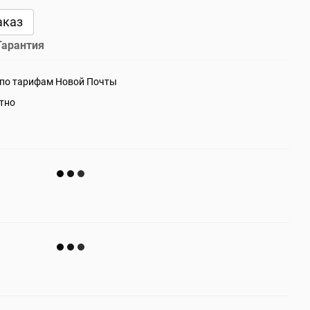
аказ
Гарантия
 по тарифам Новой Почты
атно