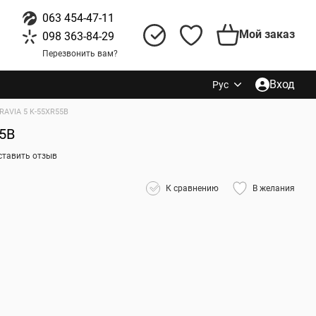
063 454-47-11
Мой заказ
098 363-84-29
Перезвонить вам?
Вход
Рус
RAVIA 5 K-55XR55B
55B
ставить отзыв
К сравнению
В желания