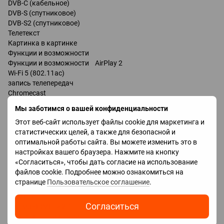
DVB-C (кабельное)
DVB-S (спутниковое)
DVB-S2 (спутниковое)
Телетекст
Картинка в картинке
Функции и возможности
Функции и возможности AirPlay 2
Wi-Fi 5 (802.11ac)
запись телепередач
Chromecast
Bluetooth v 4.2
Мы заботимся о вашей конфиденциальности
поддержка DLNA
Этот веб-сайт использует файлы cookie для маркетинга и
управление голосом
статистических целей, а также для безопасной и
Google Assistant
оптимальной работы сайта. Вы можете изменить это в
настройках вашего браузера. Нажмите на кнопку
Разъемы
«Согласиться», чтобы дать согласие на использование
Входы USB 2 шт
файлов cookie. Подробнее можно ознакомиться на
LAN
странице
Пользовательское соглашение
.
композитный
HDMI 4 шт
Согласиться
Версия HDMI v 2.1
Выходы оптический