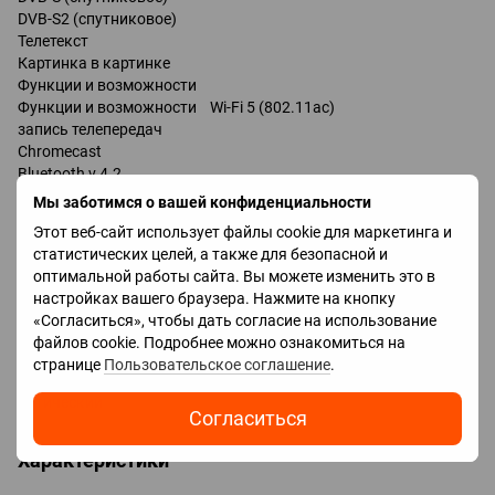
DVB-S2 (спутниковое)
Телетекст
Картинка в картинке
Функции и возможности
Функции и возможности Wi-Fi 5 (802.11ac)
запись телепередач
Chromecast
Bluetooth v 4.2
поддержка DLNA
Мы заботимся о вашей конфиденциальности
управление голосом
Этот веб-сайт использует файлы cookie для маркетинга и
Google Assistant
статистических целей, а также для безопасной и
оптимальной работы сайта. Вы можете изменить это в
Разъемы
настройках вашего браузера. Нажмите на кнопку
Входы USB 2 шт
«Согласиться», чтобы дать согласие на использование
LAN
файлов cookie. Подробнее можно ознакомиться на
HDMI 4 шт
странице
Пользовательское соглашение
.
Выходы mini-Jack (3.5 мм) наушники
оптический
Согласиться
Характеристики