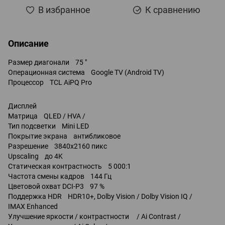
В избранное
К сравнению
Описание
Размер диагонали 75 "
Операционная система Google TV (Android TV)
Процессор TCL AiPQ Pro
Дисплей
Матрица QLED / HVA /
Тип подсветки Mini LED
Покрытие экрана антибликовое
Разрешение 3840x2160 пикс
Upscaling до 4K
Статическая контрастность 5 000:1
Частота смены кадров 144 Гц
Цветовой охват DCI-P3 97 %
Поддержка HDR HDR10+, Dolby Vision / Dolby Vision IQ /
IMAX Enhanced
Улучшение яркости / контрастности / Ai Contrast /