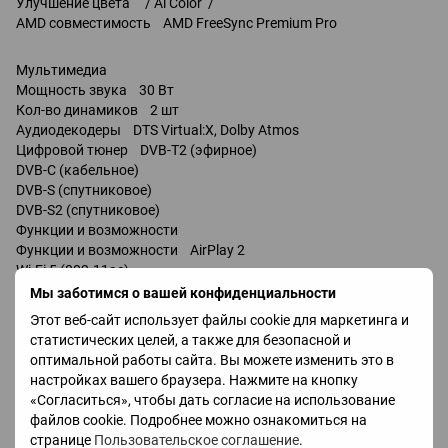
Улучшение цвета / Ai Color /
AMD совместимость AMD FreeSync Premium Pro
Мультимедиа
Мощность звука 30 Вт
Кол-во динамиков 2 шт
Аудиодекодеры DTS Virtual:X, Dolby Atmos
Цифровой тюнер DVB-T2 (эфирное)
DVB-C (кабельное)
DVB-S (спутниковое)
DVB-S2 (спутниковое)
Функции и возможности
Функции и возможности AirPlay 2
Wi-Fi 5 (802.11ac)
Miracast
Мы заботимся о вашей конфиденциальности
Bluetooth v 5.4
Этот веб-сайт использует файлы cookie для маркетинга и
управление голосом
статистических целей, а также для безопасной и
Google Assistant
оптимальной работы сайта. Вы можете изменить это в
настройках вашего браузера. Нажмите на кнопку
Разъемы
«Согласиться», чтобы дать согласие на использование
HDMI 4 шт
файлов cookie. Подробнее можно ознакомиться на
Версия HDMI v 2.1
странице
Пользовательское соглашение
.