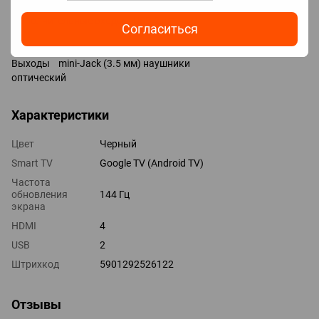
Технологии HDMI eARC, CEC, ALLM, VRR
Дополнительные входы USB 2 шт
Согласиться
LAN
композитный AV-вход
Выходы mini-Jack (3.5 мм) наушники
оптический
Характеристики
Цвет
Черный
Smart TV
Google TV (Android TV)
Частота
обновления
144 Гц
экрана
HDMI
4
USB
2
Штрихкод
5901292526122
Отзывы