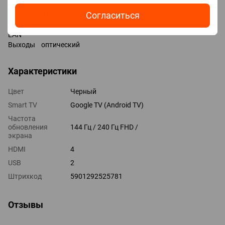
Версия HDMI v 2.1
Согласиться
Технологии HDMI eARC, CEC, VRR
Дополнительные входы USB
LAN
Выходы оптический
Характеристики
Цвет
Черный
Smart TV
Google TV (Android TV)
Частота
обновления
144 Гц / 240 Гц FHD /
экрана
HDMI
4
USB
2
Штрихкод
5901292525781
Отзывы