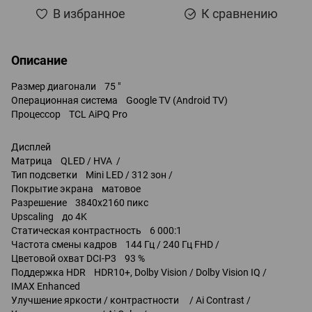
В избранное
К сравнению
Описание
Размер диагонали 75 "
Операционная система Google TV (Android TV)
Процессор TCL AiPQ Pro
Дисплей
Матрица QLED / HVA /
Тип подсветки Mini LED / 312 зон /
Покрытие экрана матовое
Разрешение 3840x2160 пикс
Upscaling до 4K
Статическая контрастность 6 000:1
Частота смены кадров 144 Гц / 240 Гц FHD /
Цветовой охват DCI-P3 93 %
Поддержка HDR HDR10+, Dolby Vision / Dolby Vision IQ /
IMAX Enhanced
Улучшение яркости / контрастности / Ai Contrast /