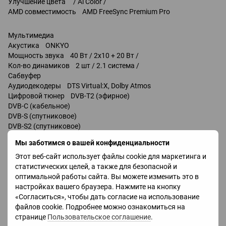
Улучшение цвета / Ai Color /
AMD совместимость AMD FreeSync Premium Pro
Мультимедиа
Акустика ONKYO
Мощность звука 40 Вт / 2x10 + 20 Вт /
Кол-во динамиков 2 шт / 2.1 система /
Сабвуфер
Аудиодекодеры DTS Virtual:X, Dolby Atmos
Цифровой тюнер DVB-T2 (эфирное)
DVB-C (кабельное)
DVB-S (спутниковое)
DVB-S2 (спутниковое)
Функции и возможности
Мы заботимся о вашей конфиденциальности
Функции и возможности Wi-Fi 5 (802.11ac)
Этот веб-сайт использует файлы cookie для маркетинга и
Miracast
статистических целей, а также для безопасной и
Bluetooth v 5.4
оптимальной работы сайта. Вы можете изменить это в
управление голосом
настройках вашего браузера. Нажмите на кнопку
Google Assistant
«Согласиться», чтобы дать согласие на использование
файлов cookie. Подробнее можно ознакомиться на
Разъемы
странице
Пользовательское соглашение
.
HDMI 4 шт