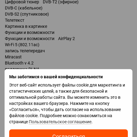
Цифровой тюнер DVB-T2 (эфирное)
DVB-C (кабельное)
DVB-S2 (спутниковое)
Телетекст
Картинка в картинке
Функции и возможности
Функции и возможности AirPlay 2
Wi-Fi 5 (802.11ac)
запись телепередач
Miracast
Bluetooth v 4.2
поддержка DLNA
управление голосом
Мы заботимся о вашей конфиденциальности
Amazon Alexa
Этот веб-сайт использует файлы cookie для маркетинга и
Google Assistant
статистических целей, а также для безопасной и
Bixby
оптимальной работы сайта. Вы можете изменить это в
настройках вашего браузера. Нажмите на кнопку
Разъемы
«Согласиться», чтобы дать согласие на использование
Входы USB
файлов cookie. Подробнее можно ознакомиться на
LAN
странице
Пользовательское соглашение
.
HDMI hdmi -2.0
Выходы оптический
Согласиться