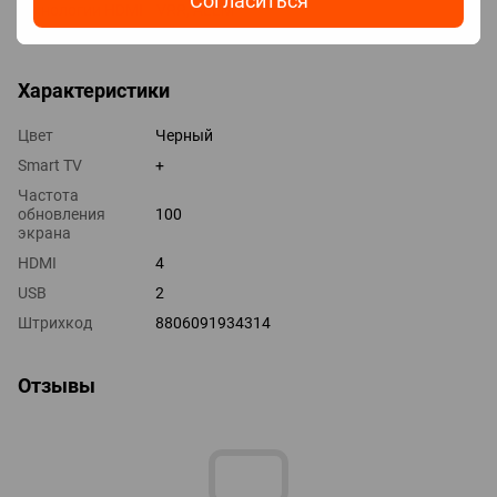
Согласиться
Технологии HDMI VRR, ALLM
Выходы оптический
Характеристики
Цвет
Черный
Smart TV
+
Частота
обновления
100
экрана
HDMI
4
USB
2
Штрихкод
8806091934314
Отзывы