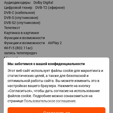
Аудиодекодеры Dolby Digital
Цифровой тюнер DVB-T2 (эфирное)
DVB-C (кабельное)
DVB-S (спутниковое)
DVB-S2 (спутниковое)
Телетекст
Картинка в картинке
Функции и возможности
Функции и возможности AirPlay 2
Wi-Fi 5 (802.11ac)
запись телепередач
Miracast
Bluetooth v 5.0
Мы заботимся о вашей конфиденциальности
поддержка DLNA
Этот веб-сайт использует файлы cookie для маркетинга и
управление голосом
статистических целей, а также для безопасной и
мультимедийный (аэропульт)
оптимальной работы сайта. Вы можете изменить это в
настройках вашего браузера. Нажмите на кнопку
Разъемы
«Согласиться», чтобы дать согласие на использование
Входы USB 2 шт
файлов cookie. Подробнее можно ознакомиться на
LAN
странице
Пользовательское соглашение
.
HDMI 4 шт
Версия HDMI v 2.1