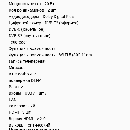
Мощность звука 20 Вт
Кол-во динамиков 2 шт
Аудиодекодеры Dolby Digital Plus
Цифровой тюнер DVB-T2 (эфирное)
DVB-C (кабельное)
DVB-S2 (спутниковое)
Телетекст
Функции и возможности
Функции и возможности Wi-Fi 5 (802.11ac)
запись телепередач
Miracast
Bluetooth v 4.2
поддержка DLNA
Разъемы
Входы USB / 1 шт /
LAN
композитный
HDMI 3 шт
Версия HDMI v 2.0
Выходы оптический
Поделиться в соцсетях