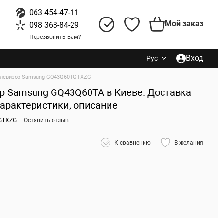
063 454-47-11
Мой заказ
098 363-84-29
Перезвонить вам?
Вход
Рус
елевизор Samsung GQ43Q60TGTXZG
р Samsung GQ43Q60TA в Киеве. Доставка
характеристики, описание
GTXZG
Оставить отзыв
К сравнению
В желания