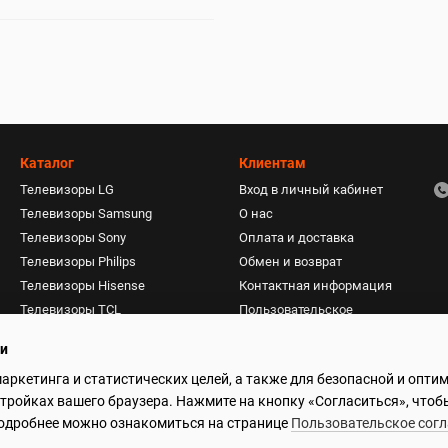
Каталог
Клиентам
Телевизоры LG
Вход в личный кабинет
Телевизоры Samsung
О нас
Телевизоры Sony
Оплата и доставка
Телевизоры Philips
Обмен и возврат
Телевизоры Hisense
Контактная информация
Телевизоры TCL
Пользовательское
соглашение
Пылесосы
ти
Акустические системы
маркетинга и статистических целей, а также для безопасной и опти
Фены, плойки, стайлеры
стройках вашего браузера. Нажмите на кнопку «Согласиться», чтоб
 Подробнее можно ознакомиться на странице
Пользовательское сог