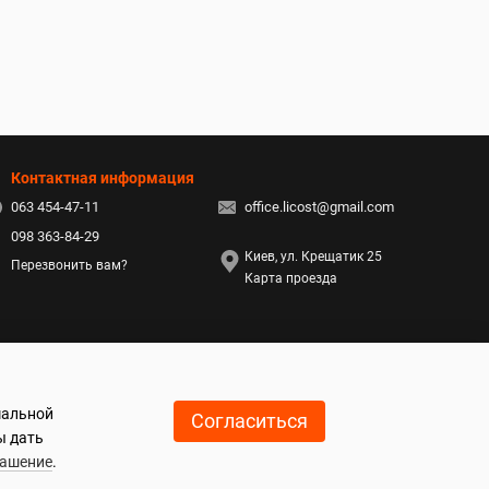
Контактная информация
063 454-47-11
office.licost@gmail.com
098 363-84-29
Киев, ул. Крещатик 25
Перезвонить вам?
Карта проезда
мальной
Согласиться
ы дать
лашение
.