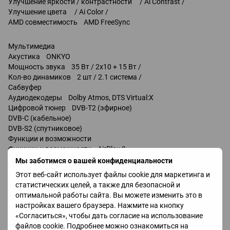
Улучшение яркости / контрастности / Ai Contrast /
Улучшение цвета / Ai Color /
AMD совместимость AMD FreeSync
Мультимедиа
Акустика ONKYO
Мощность звука 35 Вт / 2x10 + 15 Вт /
Кол-во динамиков 2 шт / 2.1 система /
Сабвуфер
Аудиодекодеры Dolby Atmos, DTS Virtual:X
Цифровой тюнер DVB-T2 (эфирное)
DVB-C (кабельное)
DVB-S2 (спутниковое)
Функции и возможности
Функции и возможности AirPlay 2
Wi-Fi 5 (802.11ac)
Мы заботимся о вашей конфиденциальности
Miracast
Этот веб-сайт использует файлы cookie для маркетинга и
Chromecast
статистических целей, а также для безопасной и
Bluetooth v 5.4
оптимальной работы сайта. Вы можете изменить это в
управление голосом
настройках вашего браузера. Нажмите на кнопку
Amazon Alexa
«Согласиться», чтобы дать согласие на использование
Google Assistant
файлов cookie. Подробнее можно ознакомиться на