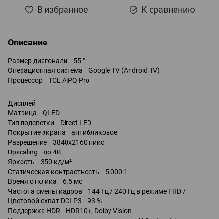
В избранное
К сравнению
Описание
Размер диагонали 55 "
Операционная система Google TV (Android TV)
Процессор TCL AiPQ Pro
Дисплей
Матрица QLED
Тип подсветки Direct LED
Покрытие экрана антибликовое
Разрешение 3840x2160 пикс
Upscaling до 4K
Яркость 350 кд/м²
Статическая контрастность 5 000:1
Время отклика 6.5 мс
Частота смены кадров 144 Гц / 240 Гц в режиме FHD /
Цветовой охват DCI-P3 93 %
Поддержка HDR HDR10+, Dolby Vision