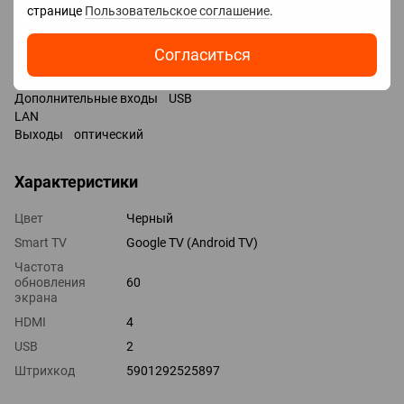
странице
Пользовательское соглашение
.
Разъемы
HDMI 4 шт
Согласиться
Версия HDMI v 2.1
Технологии HDMI ALLM, VRR, CEC, eARC
Дополнительные входы USB
LAN
Выходы оптический
Характеристики
Цвет
Черный
Smart TV
Google TV (Android TV)
Частота
обновления
60
экрана
HDMI
4
USB
2
Штрихкод
5901292525897