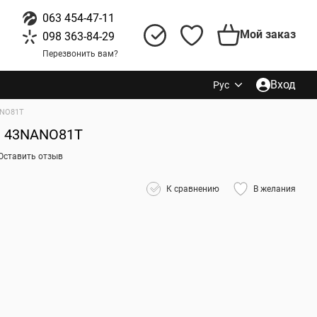
063 454-47-11
Мой заказ
098 363-84-29
Перезвонить вам?
Вход
Рус
ANO81T
G 43NANO81T
Оставить отзыв
К сравнению
В желания