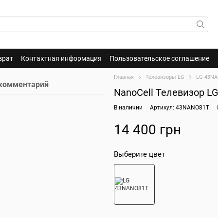
врат
Контактная информация
Пользовательское соглашение
Главная
Телевизоры LG
LG 43N
 комментарий
NanoCell Телевизор L
В наличии
Артикул: 43NANO81T
14 400 грн
Выберите цвет