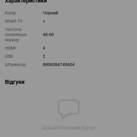
Характеристики
Колір
Чорний
Smart TV
+
Частота
оновлення
48-60
екрану
HDMI
4
USB
2
Штрихкод
8806084749604
Відгуки
Додайте перший відгук