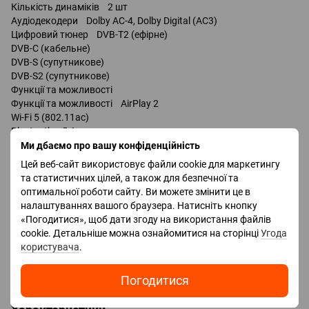
Кількість динаміків 2 шт
Аудіодекодери Dolby AC-4, Dolby Digital (AC3)
Цифровий тюнер DVB-T2 (ефірне)
DVB-C (кабельне)
DVB-S (супутникове)
DVB-S2 (супутникове)
Функції та можливості
Функції та можливості AirPlay 2
Wi-Fi 5 (802.11ac)
Bluetooth v 5.1
керування голосом
Ми дбаємо про вашу конфіденційність
Amazon Alexa
Цей веб-сайт використовує файли cookie для маркетингу
та статистичних цілей, а також для безпечної та
Роз'єми
оптимальної роботи сайту. Ви можете змінити це в
Входи USB 2 шт / v2.0 /
налаштуваннях вашого браузера. Натисніть кнопку
LAN
«Погодитися», щоб дати згоду на використання файлів
HDMI 3 шт
cookie. Детальніше можна ознайомитися на сторінці
Угода
Версія HDMI v 2.0
користувача
.
Технології HDMI ALLM, eARC, CEC, HGiG
Виходи оптичний
Погодитися