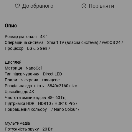
До обраного
Порівняти
Опис
Розмір діагоналі 43 "
Операційна система Smart TV (власна система) / webOS 24 /
Процесор LG α 5 Gen 7
Дисплей
Матриця NanoCell
Тип підсвічування Direct LED
Покриття екрана глянцеве
Роздільна здатність 3840x2160 пікс
Upscaling до 4K
Частота зміни кадрів 48- 60 Гц
Підтримка HDR HDR10 / HDR10 Pro /
Покращення кольору / Nano Colour /
Мультимедіа
Потужність звуку 20 Вт