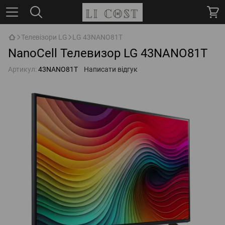
Телевізори LG
LG 43NANO81T
NanoCell Телевизор LG 43NANO81T
Артикул:
43NANO81T
Написати відгук