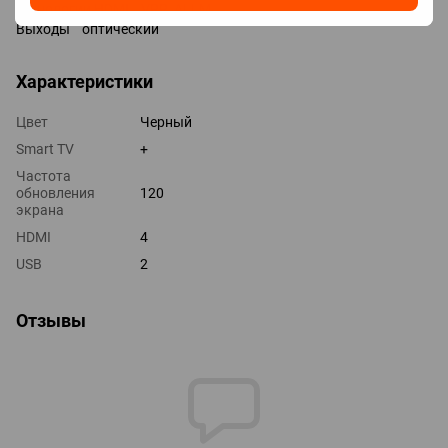
Технологии HDMI VRR, ALLM
Выходы оптический
Характеристики
Цвет
Черный
Smart TV
+
Частота
обновления
120
экрана
HDMI
4
USB
2
Отзывы