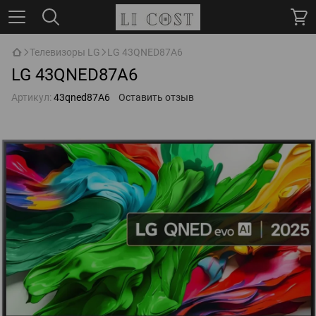
Телевизоры LG
LG 43QNED87A6
LG 43QNED87A6
Артикул:
43qned87A6
Оставить отзыв