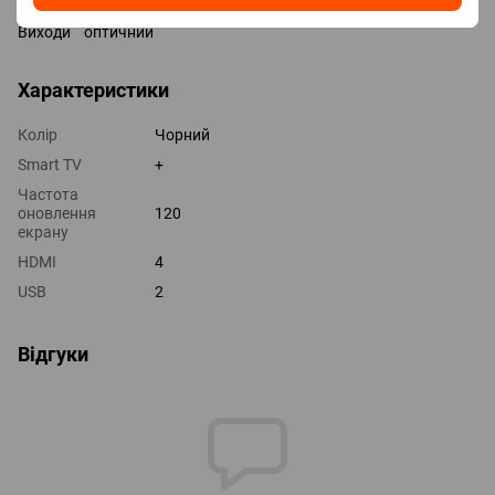
Технології HDMI VRR, ALLM
Виходи оптичний
Характеристики
Колір
Чорний
Smart TV
+
Частота
оновлення
120
екрану
HDMI
4
USB
2
Відгуки