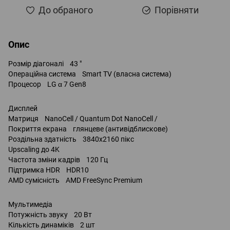
До обраного
Порівняти
Опис
Розмір діагоналі 43 "
Операційна система Smart TV (власна система)
Процесор LG α 7 Gen8
Дисплей
Матриця NanoCell / Quantum Dot NanoCell /
Покриття екрана глянцеве (антивідблискове)
Роздільна здатність 3840x2160 пікс
Upscaling до 4K
Частота зміни кадрів 120 Гц
Підтримка HDR HDR10
AMD сумісність AMD FreeSync Premium
Мультимедіа
Потужність звуку 20 Вт
Кількість динаміків 2 шт