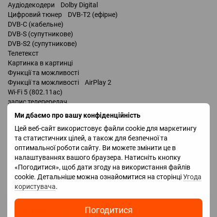
Аудіодекодери Dolby Digital
Цифровий тюнер DVB-T2 (ефірне)
DVB-C (кабельне)
DVB-S (супутникове)
DVB-S2 (супутникове)
Телетекст
Картинка в картинці
Функції та можливості
Функції та можливості AirPlay 2
Wi-Fi 5 (802.11ac)
запис телепередач
Miracast
Ми дбаємо про вашу конфіденційність
Bluetooth v 5.0
Цей веб-сайт використовує файли cookie для маркетингу
підтримка DLNA
та статистичних цілей, а також для безпечної та
керування голосом
оптимальної роботи сайту. Ви можете змінити це в
мультимедійний (аеропульт)
налаштуваннях вашого браузера. Натисніть кнопку
«Погодитися», щоб дати згоду на використання файлів
Роз'єми
cookie. Детальніше можна ознайомитися на сторінці
Угода
Входи USB 2 шт
користувача
.
LAN
HDMI 4 шт
Погодитися
Версія HDMI v 2.1