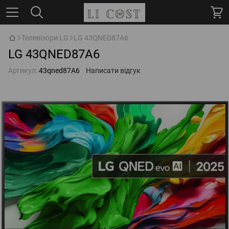
Телевізори LG
LG 43QNED87A6
LG 43QNED87A6
Артикул:
43qned87A6
Написати відгук