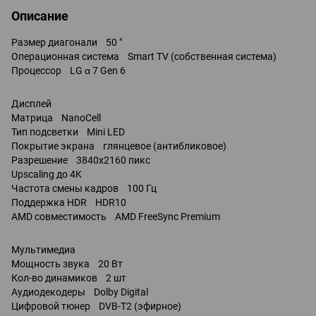
Описание
Размер диагонали 50 "
Операционная система Smart TV (собственная система)
Процессор LG α 7 Gen 6
Дисплей
Матрица NanoCell
Тип подсветки Mini LED
Покрытие экрана глянцевое (антибликовое)
Разрешение 3840x2160 пикс
Upscaling до 4K
Частота смены кадров 100 Гц
Поддержка HDR HDR10
AMD совместимость AMD FreeSync Premium
Мультимедиа
Мощность звука 20 Вт
Кол-во динамиков 2 шт
Аудиодекодеры Dolby Digital
Цифровой тюнер DVB-T2 (эфирное)