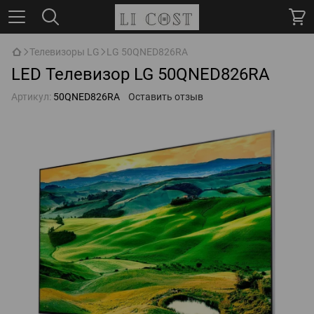
Телевизоры LG
LG 50QNED826RA
LED Телевизор LG 50QNED826RA
Артикул:
50QNED826RA
Оставить отзыв