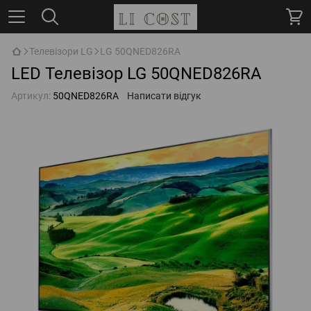
Телевізори LG
LG 50QNED826RA
LED Телевізор LG 50QNED826RA
Артикул:
50QNED826RA
Написати відгук