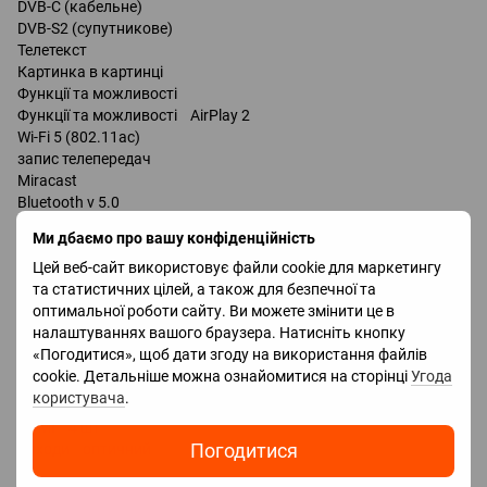
DVB-C (кабельне)
DVB-S2 (супутникове)
Телетекст
Картинка в картинці
Функції та можливості
Функції та можливості AirPlay 2
Wi-Fi 5 (802.11ac)
запис телепередач
Miracast
Bluetooth v 5.0
підтримка DLNA
Ми дбаємо про вашу конфіденційність
керування голосом
мультимедійний (аеропульт)
Цей веб-сайт використовує файли cookie для маркетингу
Amazon Alexa
та статистичних цілей, а також для безпечної та
Google Assistant
оптимальної роботи сайту. Ви можете змінити це в
налаштуваннях вашого браузера. Натисніть кнопку
«Погодитися», щоб дати згоду на використання файлів
Роз'єми
cookie. Детальніше можна ознайомитися на сторінці
Угода
Входи USB 2 шт
користувача
.
LAN
HDMI 4 шт
Погодитися
Виходи оптичний