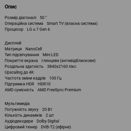
Опис
Розмір діагоналі 50 "
Операційна система Smart TV (власна система)
Процесор LG α 7 Gen 6
Дисплей
Матриця NanoCell
Тип підсвічування Mini LED
Покриття екрана глянцеве (антивідблискове)
Роздільна здатність 3840x2160 пікс
Upscaling до 4K
Частота зміни кадрів 100 Гц
Підтримка HDR HDR10
AMD сумісність AMD FreeSync Premium
Мультимедіа
Потужність звуку 20 Вт
Кількість динаміків 2 шт
Аудіодекодери Dolby Digital
Цифровий тюнер DVB-T2 (ефірне)