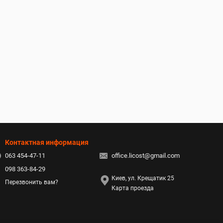
Контактная информация
063 454-47-11
office.licost@gmail.com
098 363-84-29
Киев, ул. Крещатик 25
Перезвонить вам?
Карта проезда