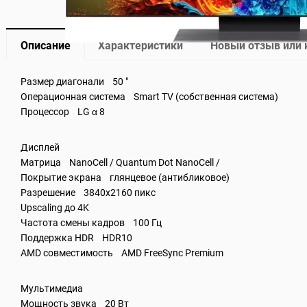
Описание
Характеристики
Новый отзыв или
Размер диагонали 50 "
Операционная система Smart TV (собственная система)
Процессор LG α 8
Дисплей
Матрица NanoCell / Quantum Dot NanoCell /
Покрытие экрана глянцевое (антибликовое)
Разрешение 3840x2160 пикс
Upscaling до 4K
Частота смены кадров 100 Гц
Поддержка HDR HDR10
AMD совместимость AMD FreeSync Premium
Мультимедиа
Мощность звука 20 Вт