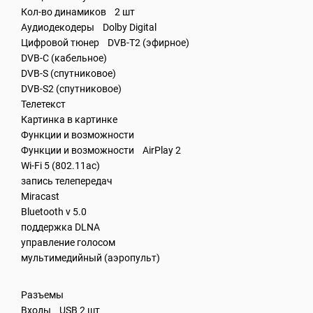
Кол-во динамиков 2 шт
Аудиодекодеры Dolby Digital
Цифровой тюнер DVB-T2 (эфирное)
DVB-C (кабельное)
DVB-S (спутниковое)
DVB-S2 (спутниковое)
Телетекст
Картинка в картинке
Функции и возможности
Функции и возможности AirPlay 2
Wi-Fi 5 (802.11ac)
запись телепередач
Miracast
Bluetooth v 5.0
поддержка DLNA
управление голосом
мультимедийный (аэропульт)
Разъемы
Входы USB 2 шт