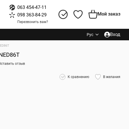
063 454-47-11
Мой заказ
098 363-84-29
Перезвонить вам?
Вход
Рус
ED86T
QNED86T
Оставить отзыв
К сравнению
В желания