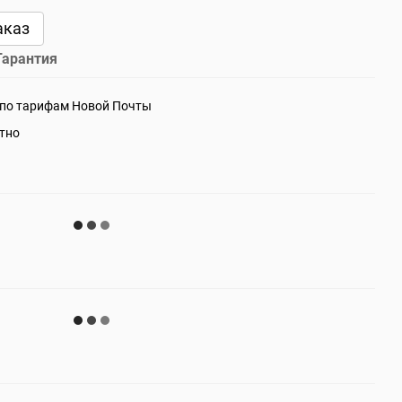
аказ
Гарантия
 по тарифам Новой Почты
атно