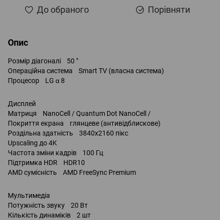
До обраного
Порівняти
Опис
Розмір діагоналі 50 "
Операційна система Smart TV (власна система)
Процесор LG α 8
Дисплей
Матриця NanoCell / Quantum Dot NanoCell /
Покриття екрана глянцеве (антивідблискове)
Роздільна здатність 3840x2160 пікс
Upscaling до 4K
Частота зміни кадрів 100 Гц
Підтримка HDR HDR10
AMD сумісність AMD FreeSync Premium
Мультимедіа
Потужність звуку 20 Вт
Кількість динаміків 2 шт