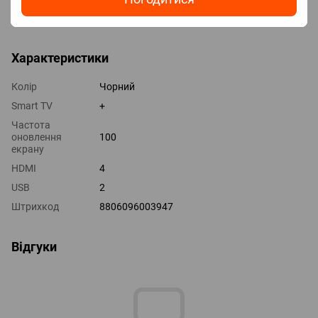
Технології HDMI VRR, ALLM
Виходи оптичний
Характеристики
Колір
Чорний
Smart TV
+
Частота
оновлення
100
екрану
HDMI
4
USB
2
Штрихкод
8806096003947
Відгуки