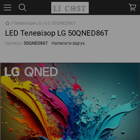
Телевізори LG
LG 50QNED86T
LED Телевізор LG 50QNED86T
Артикул:
50QNED86T
Написати відгук