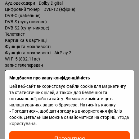
Аудіодекодери Dolby Digital
Цифровий тюнер DVB-T2 (ефірне)
DVB-C (кабельне)
DVB-S (супутникове)
DVB-S2 (супутникове)
Телетекст
Картинка в картинці
Функції та можливості
Функції та можливості AirPlay 2
Wi-Fi 5 (802.11ac)
запис телепередач
Miracast
Bluetooth v 5.0
Ми дбаємо про вашу конфіденційність
підтримка DLNA
Цей веб-сайт використовує файли cookie для маркетингу
керування голосом
та статистичних цілей, а також для безпечної та
мультимедійний (аеропульт)
оптимальної роботи сайту. Ви можете змінити це в
налаштуваннях вашого браузера. Натисніть кнопку
Роз'єми
«Погодитися», щоб дати згоду на використання файлів
Входи USB 2 шт
cookie. Детальніше можна ознайомитися на сторінці
Угода
LAN
користувача
.
HDMI 4 шт
Версія HDMI v 2.1
Погодитися