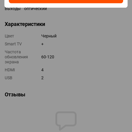
Версия HDMI v 2.0
Выходы оптический
Характеристики
Цвет
Черный
Smart TV
+
Частота
обновления
60-120
экрана
HDMI
4
USB
2
Отзывы