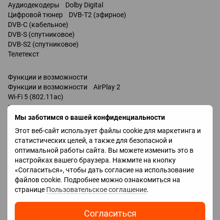
Аудиодекодеры Dolby Digital
Цифровой тюнер DVB-T2 (эфирное)
DVB-C (кабельное)
DVB-S (спутниковое)
DVB-S2 (спутниковое)
Телетекст
Функции и возможности
Функции и возможности AirPlay 2
Wi-Fi 5 (802.11ac)
запись телепередач
Miracast
Мы заботимся о вашей конфиденциальности
Bluetooth v 5.0
Этот веб-сайт использует файлы cookie для маркетинга и
поддержка DLNA
статистических целей, а также для безопасной и
управление голосом
оптимальной работы сайта. Вы можете изменить это в
мультимедийный (аэропульт)
настройках вашего браузера. Нажмите на кнопку
Amazon Alexa
«Согласиться», чтобы дать согласие на использование
Google Assistant
файлов cookie. Подробнее можно ознакомиться на
Разъемы
странице
Пользовательское соглашение
.
Входы USB 2 шт
LAN
Согласиться
HDMI 3 шт