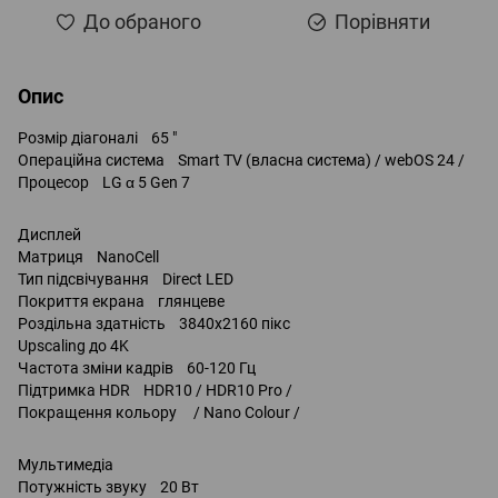
До обраного
Порівняти
Опис
Розмір діагоналі 65 "
Операційна система Smart TV (власна система) / webOS 24 /
Процесор LG α 5 Gen 7
Дисплей
Матриця NanoCell
Тип підсвічування Direct LED
Покриття екрана глянцеве
Роздільна здатність 3840x2160 пікс
Upscaling до 4K
Частота зміни кадрів 60-120 Гц
Підтримка HDR HDR10 / HDR10 Pro /
Покращення кольору / Nano Colour /
Мультимедіа
Потужність звуку 20 Вт