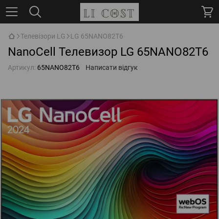
Телевізори LG
LG 65NANO82T6
NanoCell Телевизор LG 65NANO82T6
Артикул:
65NANO82T6
Написати відгук