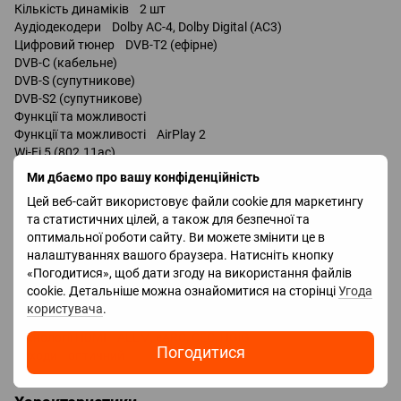
Кількість динаміків 2 шт
Аудіодекодери Dolby AC-4, Dolby Digital (AC3)
Цифровий тюнер DVB-T2 (ефірне)
DVB-C (кабельне)
DVB-S (супутникове)
DVB-S2 (супутникове)
Функції та можливості
Функції та можливості AirPlay 2
Wi-Fi 5 (802.11ac)
Bluetooth v 5.1
Ми дбаємо про вашу конфіденційність
керування голосом
Цей веб-сайт використовує файли cookie для маркетингу
Amazon Alexa
та статистичних цілей, а також для безпечної та
оптимальної роботи сайту. Ви можете змінити це в
Роз'єми
налаштуваннях вашого браузера. Натисніть кнопку
Входи USB 2 шт / v2.0 /
«Погодитися», щоб дати згоду на використання файлів
LAN
cookie. Детальніше можна ознайомитися на сторінці
Угода
HDMI 3 шт
користувача
.
Версія HDMI v 2.0
Технології HDMI ALLM, eARC, CEC, HGiG
Погодитися
Виходи оптичний