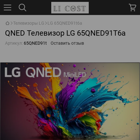
Телевизоры LG
LG 65QNED91t6a
QNED Телевизор LG 65QNED91T6a
Артикул:
65QNED91t
Оставить отзыв