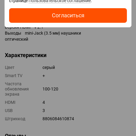
странице
Пользовательское соглашение
.
Разъемы
Входы USB 2 шт
Согласиться
LAN
HDMI 4 шт
Версия HDMI v 2.1
Выходы mini-Jack (3.5 мм) наушники
оптический
Характеристики
Цвет
серый
Smart TV
+
Частота
обновления
100-120
экрана
HDMI
4
USB
3
Штрихкод
8806084610874
Отзывы