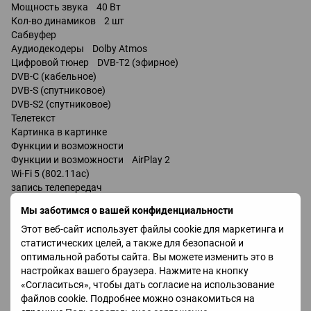
Мощность звука 40 Вт
Кол-во динамиков 2 шт
Сабвуфер
Аудиодекодеры Dolby Atmos
Цифровой тюнер DVB-T2 (эфирное)
DVB-C (кабельное)
DVB-S (спутниковое)
DVB-S2 (спутниковое)
Телетекст
Картинка в картинке
Функции и возможности
Функции и возможности AirPlay 2
Wi-Fi 5 (802.11ac)
запись телепередач
Miracast
Мы заботимся о вашей конфиденциальности
Bluetooth v 5.0
Этот веб-сайт использует файлы cookie для маркетинга и
поддержка DLNA
статистических целей, а также для безопасной и
управление голосом
оптимальной работы сайта. Вы можете изменить это в
мультимедийный (аэропульт)
настройках вашего браузера. Нажмите на кнопку
Amazon Alexa
«Согласиться», чтобы дать согласие на использование
Google Assistant
файлов cookie. Подробнее можно ознакомиться на