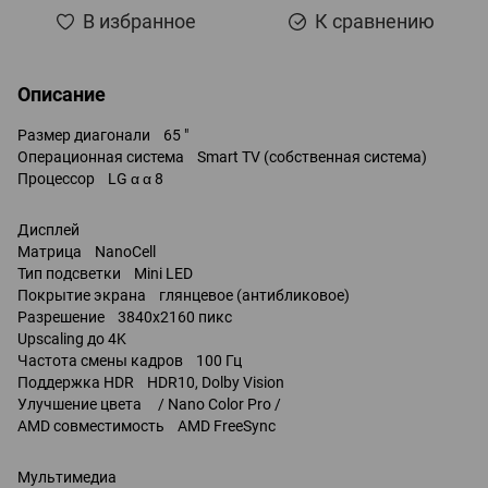
В избранное
К сравнению
Описание
Размер диагонали 65 "
Операционная система Smart TV (собственная система)
Процессор LG α α 8
Дисплей
Матрица NanoCell
Тип подсветки Mini LED
Покрытие экрана глянцевое (антибликовое)
Разрешение 3840x2160 пикс
Upscaling до 4K
Частота смены кадров 100 Гц
Поддержка HDR HDR10, Dolby Vision
Улучшение цвета / Nano Color Pro /
AMD совместимость AMD FreeSync
Мультимедиа