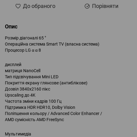
До обраного
Порівняти
Опис
Розмір діагоналі 65 "
Операційна система Smart TV (власна система)
Процесор LG α α 8
дисплей
матриця NanoCell
Тип підсвічування Mini LED
Покриття екрану глянсове (антиблікове)
Дозвіл 3840x2160 пікс
Upscaling до 4K
Частота зміни кадрів 100 Гц
Підтримка HDR HDR10, Dolby Vision
Поліпшення кольору / Advanced Color Enhancer /
AMD сумісність AMD FreeSync
Мультимедіа