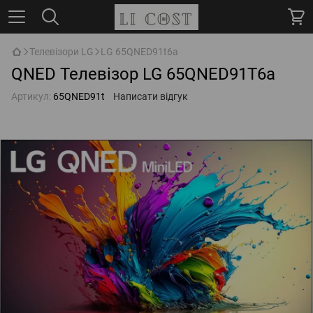
Телевізори LG
LG 65QNED91t6a
QNED Телевізор LG 65QNED91T6a
Артикул:
65QNED91t
Написати відгук