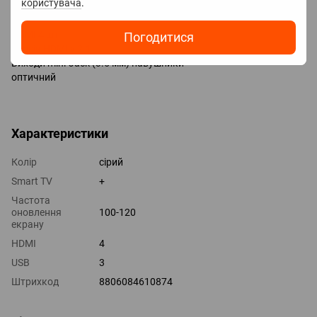
користувача
.
Входи USB 3 шт
LAN
HDMI 4 шт
Погодитися
Версія HDMI v 2.1
Виходи mini-Jack (3.5 мм) навушники
оптичний
Характеристики
Колір
сірий
Smart TV
+
Частота
оновлення
100-120
екрану
HDMI
4
USB
3
Штрихкод
8806084610874