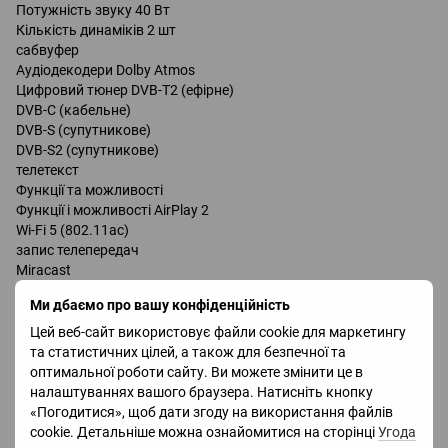
Потужність звуку 40 Вт
Кількість динаміків 2 шт
сабвуфер
Аудіодекодери Dolby Atmos
Цифровий тюнер DVB-T2 (ефірне)
DVB-C (кабельне)
DVB-S (супутникове)
DVB-S2 (супутникове)
телетекст
Функції та можливості
Функції і можливості AirPlay 2
Wi-Fi 5 (802.11ac)
запис телепередач
Miracast
Bluetooth v 5.0
Ми дбаємо про вашу конфіденційність
підтримка DLNA
управління голосом
Цей веб-сайт використовує файли cookie для маркетингу
мультимедійний (аеропульт)
та статистичних цілей, а також для безпечної та
Amazon Alexa
оптимальної роботи сайту. Ви можете змінити це в
Google Assistant
налаштуваннях вашого браузера. Натисніть кнопку
«Погодитися», щоб дати згоду на використання файлів
cookie. Детальніше можна ознайомитися на сторінці
Угода
роз'єми