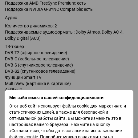
Поддержка AMD FreeSync Premium: есть
Поддержка NVIDIA G-SYNC Compatible: есть
Аудио
Количество динамиков: 2
Поддерживаемые аудиоформаты: Dolby Atmos, Dolby AC-4,
Dolby Digital (AC3)
ТВ-тюнер
DVB-T2 (эфирное телевидение)
DVB-C (кабельное телевидение)
DVB-S (спутниковое телевидение)
DVB-S2 (спутниковое телевидение)
Функции Smart TV
Multi View (картинка в картинке)
AirPlay 2
Wi-Fi 5 (802.11ac)
Мы заботимся о вашей конфиденциальности
Miracast
Этот веб-сайт использует файлы cookie для маркетинга и
Google Cast (Chromecast)
статистических целей, а также для безопасной и
Bluetooth 5.3
оптимальной работы сайта. Вы можете изменить это в
Matter
настройках вашего браузера. Нажмите на кнопку
Голосовое управление
«Согласиться», чтобы дать согласие на использование
Amazon Alexa
файлов cookie. Подробнее можно ознакомиться на