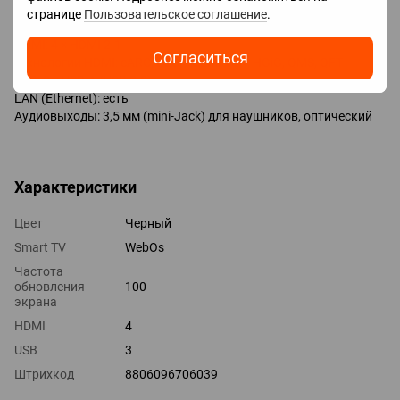
Google Assistant
странице
Пользовательское соглашение
.
Разъёмы
HDMI: 4 × HDMI 2.1
Согласиться
Технологии HDMI: eARC, CEC, ALLM, VRR, HGiG, QMS, QFT
USB: 2 × USB-A (USB 2.0)
LAN (Ethernet): есть
Аудиовыходы: 3,5 мм (mini-Jack) для наушников, оптический
Характеристики
Цвет
Черный
Smart TV
WebOs
Частота
обновления
100
экрана
HDMI
4
USB
3
Штрихкод
8806096706039