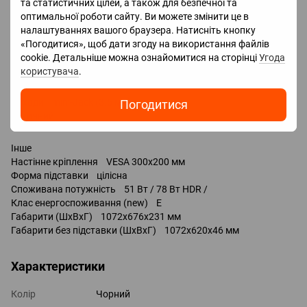
та статистичних цілей, а також для безпечної та
оптимальної роботи сайту. Ви можете змінити це в
Роз'єми
налаштуваннях вашого браузера. Натисніть кнопку
HDMI 4 шт.
«Погодитися», щоб дати згоду на використання файлів
Версія HDMI v 2.1
cookie. Детальніше можна ознайомитися на сторінці
Угода
Технології HDMI eARC, CEC, ALLM, VRR, HGiG, QMS, QFT
користувача
.
Входи USB-А 2 шт. / v2.0 /
LAN
Виходи mini-Jack (3.5 мм) навушники
Погодитися
оптичний
Інше
Настінне кріплення VESA 300x200 мм
Форма підставки цілісна
Споживана потужність 51 Вт / 78 Вт HDR /
Клас енергоспоживання (new) E
Габарити (ШхВхГ) 1072x676x231 мм
Габарити без підставки (ШхВхГ) 1072x620x46 мм
Характеристики
Колір
Чорний