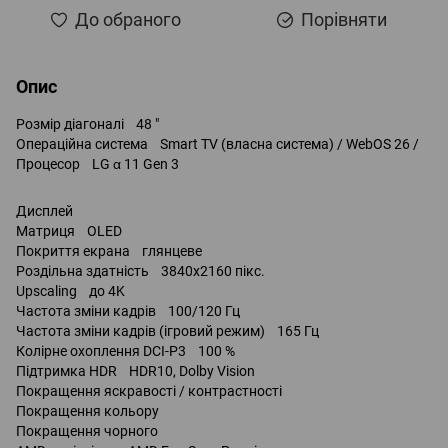
До обраного
Порівняти
Опис
Розмір діагоналі 48 "
Операційна система Smart TV (власна система) / WebOS 26 /
Процесор LG α 11 Gen 3
Дисплей
Матриця OLED
Покриття екрана глянцеве
Роздільна здатність 3840x2160 пікс.
Upscaling до 4K
Частота зміни кадрів 100/120 Гц
Частота зміни кадрів (ігровий режим) 165 Гц
Колірне охоплення DCI-P3 100 %
Підтримка HDR HDR10, Dolby Vision
Покращення яскравості / контрастності
Покращення кольору
Покращення чорного