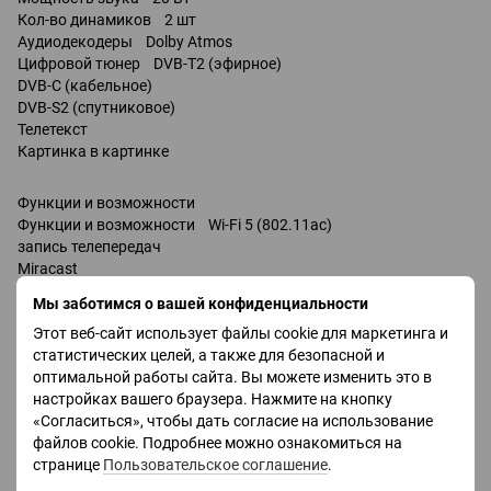
Кол-во динамиков 2 шт
Аудиодекодеры Dolby Atmos
Цифровой тюнер DVB-T2 (эфирное)
DVB-C (кабельное)
DVB-S2 (спутниковое)
Телетекст
Картинка в картинке
Функции и возможности
Функции и возможности Wi-Fi 5 (802.11ac)
запись телепередач
Miracast
Bluetooth v 5.2
Мы заботимся о вашей конфиденциальности
поддержка DLNA
Этот веб-сайт использует файлы cookie для маркетинга и
управление голосом
статистических целей, а также для безопасной и
Amazon Alexa
оптимальной работы сайта. Вы можете изменить это в
Google Assistant
настройках вашего браузера. Нажмите на кнопку
Bixby
«Согласиться», чтобы дать согласие на использование
Разъемы
файлов cookie. Подробнее можно ознакомиться на
Входы USB 2 шт
странице
Пользовательское соглашение
.
LAN
HDMI 4 шт