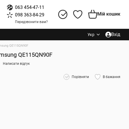
063 454-47-11
Мій кошик
098 363-84-29
Передзвонити вам?
Вхід
Укр
msung QE115QN90F
amsung QE115QN90F
Написати відгук
Порівняти
В бажання