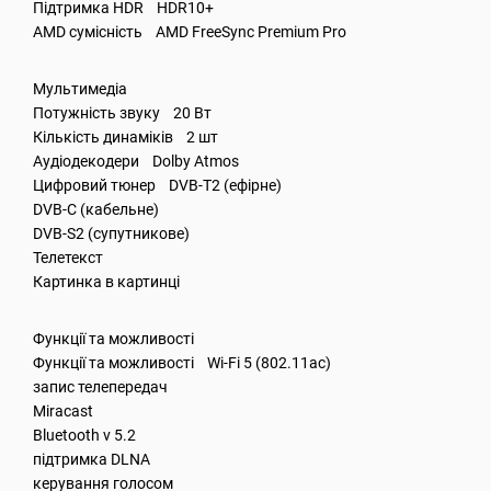
Підтримка HDR HDR10+
AMD сумісність AMD FreeSync Premium Pro
Мультимедіа
Потужність звуку 20 Вт
Кількість динаміків 2 шт
Аудіодекодери Dolby Atmos
Цифровий тюнер DVB-T2 (ефірне)
DVB-C (кабельне)
DVB-S2 (супутникове)
Телетекст
Картинка в картинці
Функції та можливості
Функції та можливості Wi-Fi 5 (802.11ac)
запис телепередач
Miracast
Bluetooth v 5.2
підтримка DLNA
керування голосом