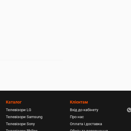
Каталог
Клієнтам
Телевізори LG
Вхід до кабінету
Телевізори Samsung
Про нас
Телевізори Sony
Оплата і доставка
Телевізори Philips
Обмін та повернення