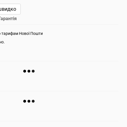
швидко
Гарантія
о тарифам Нової Пошти
но.