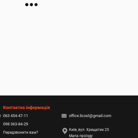
Контактна інформація
063 454-47-11
office.licost@gmail.com
098 363-84-29
Київ, вул. Хрещатик 25
Передзвонити вам?
Мапа проїзду