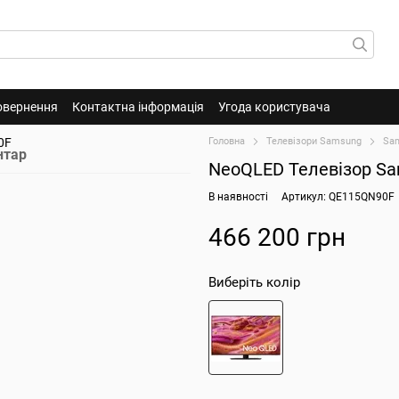
овернення
Контактна інформація
Угода користувача
Головна
Телевізори Samsung
Sa
нтар
NeoQLED Телевізор S
В наявності
Артикул: QE115QN90F
466 200 грн
Виберіть колір