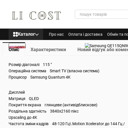
Перейти до основного контенту
Каталог
Про нас
Оплата і доставка
Обмін та п
Опис
Характеристики
Новий відгук або коме
Розмір діагоналі 115 "
Операційна система Smart TV (власна система)
Процесор Samsung Quantum 4K
Дисплей
Матриця QLED
Покриття екрана глянцеве (антивідблискове)
Роздільна здатність 3840x2160 пікс
Upscaling до 4K
Частота зміни кадрів 48-120 Гц\ Motion Xcelerator до 144 Гц /