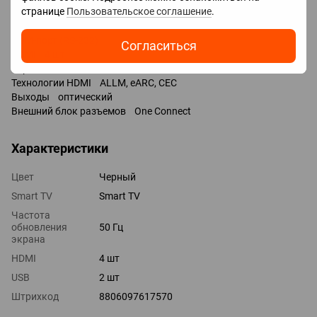
странице
Пользовательское соглашение
.
Входы USB 2 шт / 2x USB-A /
LAN
COM-порт (RS-232)
Согласиться
HDMI 4 шт
Версия HDMI v 2.0
Технологии HDMI ALLM, eARC, CEC
Выходы оптический
Внешний блок разъемов One Connect
Характеристики
Цвет
Черный
Smart TV
Smart TV
Частота
обновления
50 Гц
экрана
HDMI
4 шт
USB
2 шт
Штрихкод
8806097617570