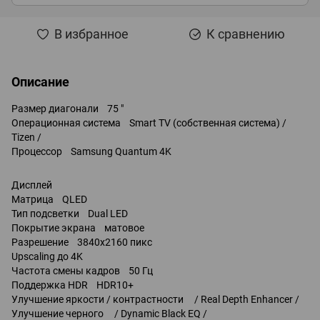
В избранное
К сравнению
Описание
Размер диагонали 75 "
Операционная система Smart TV (собственная система) /
Tizen /
Процессор Samsung Quantum 4K
Дисплей
Матрица QLED
Тип подсветки Dual LED
Покрытие экрана матовое
Разрешение 3840x2160 пикс
Upscaling до 4K
Частота смены кадров 50 Гц
Поддержка HDR HDR10+
Улучшение яркости / контрастности / Real Depth Enhancer /
Улучшение черного / Dynamic Black EQ /