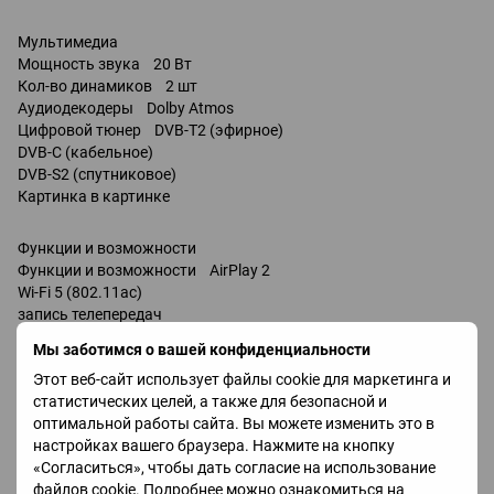
Мультимедиа
Мощность звука 20 Вт
Кол-во динамиков 2 шт
Аудиодекодеры Dolby Atmos
Цифровой тюнер DVB-T2 (эфирное)
DVB-C (кабельное)
DVB-S2 (спутниковое)
Картинка в картинке
Функции и возможности
Функции и возможности AirPlay 2
Wi-Fi 5 (802.11ac)
запись телепередач
Miracast
Мы заботимся о вашей конфиденциальности
Bluetooth v 5.2
Этот веб-сайт использует файлы cookie для маркетинга и
поддержка DLNA
статистических целей, а также для безопасной и
управление голосом
оптимальной работы сайта. Вы можете изменить это в
Amazon Alexa
настройках вашего браузера. Нажмите на кнопку
Google Assistant / совместимость /
«Согласиться», чтобы дать согласие на использование
Bixby
файлов cookie. Подробнее можно ознакомиться на
Разъемы