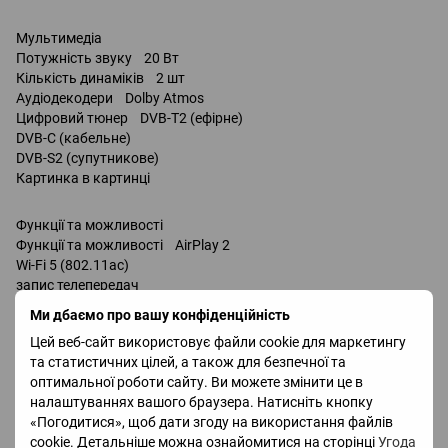
Мультимедіа
Потужність звуку 20 Вт
Кількість динаміків 2 шт
Аудіодекодери Dolby Atmos
Цифровий тюнер DVB-T2 (ефірне)
DVB-C (кабельне)
DVB-S2 (супутникове)
Картинка в картинці
Функції та можливості
Функції та можливості AirPlay 2
Wi-Fi 5 (802.11ac)
запис телепередач
Miracast
Ми дбаємо про вашу конфіденційність
Bluetooth v 5.2
Цей веб-сайт використовує файли cookie для маркетингу
підтримка DLNA
та статистичних цілей, а також для безпечної та
керування голосом
оптимальної роботи сайту. Ви можете змінити це в
Amazon Alexa
налаштуваннях вашого браузера. Натисніть кнопку
Google Assistant / сумісність /
«Погодитися», щоб дати згоду на використання файлів
Bixby
cookie. Детальніше можна ознайомитися на сторінці
Угода
Роз'єми