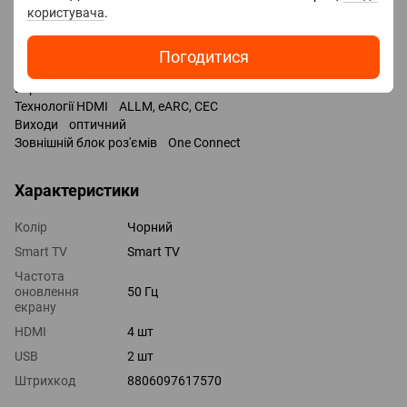
користувача
.
Входи USB 2 шт / 2x USB-A /
LAN
COM-порт (RS-232)
Погодитися
HDMI 4 шт
Версія HDMI v 2.0
Технології HDMI ALLM, eARC, CEC
Виходи оптичний
Зовнішній блок роз'ємів One Connect
Характеристики
Колір
Чорний
Smart TV
Smart TV
Частота
оновлення
50 Гц
екрану
HDMI
4 шт
USB
2 шт
Штрихкод
8806097617570