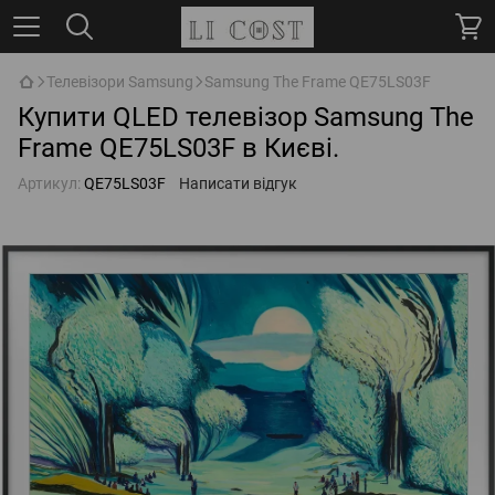
Телевізори Samsung
Samsung The Frame QE75LS03F
Купити QLED телевізор Samsung The
Frame QE75LS03F в Києві.
Артикул:
QE75LS03F
Написати відгук