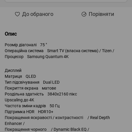
До обраного
Порівняти
Опис
Розмір діагоналі 75 "
Операційна система Smart TV (власна система) / Tizen /
Процесор Samsung Quantum 4K
Дисплей
Матриця QLED
Тип підсвічування Dual LED
Покриття екрана матове
Роздільна здатність 3840x2160 пікс
Upscaling до 4K
Частота зміни кадрів 50 Гц
Підтримка HDR HDR10+
Покращення яскравості / контрастності / Real Depth
Enhancer /
Покращення чорного / Dynamic Black EQ /