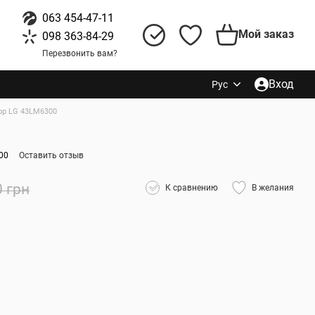
063 454-47-11
Мой заказ
098 363-84-29
Перезвонить вам?
Вход
Рус
ор LG 43LM6300
00
Оставить отзыв
0 грн
К сравнению
В желания