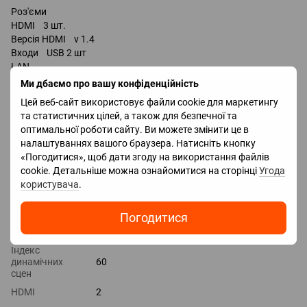
Роз'єми
HDMI 3 шт.
Версія HDMI v 1.4
Входи USB 2 шт
LAN
компонентний
Ми дбаємо про вашу конфіденційність
композитний AV-вхід
Цей веб-сайт використовує файли cookie для маркетингу
та статистичних цілей, а також для безпечної та
оптимальної роботи сайту. Ви можете змінити це в
Характеристики
налаштуваннях вашого браузера. Натисніть кнопку
«Погодитися», щоб дати згоду на використання файлів
cookie. Детальніше можна ознайомитися на сторінці
Угода
Колір
Чорний
користувача
.
Smart TV
+
Частота
Погодитися
оновлення
50
екрану
Індекс
динамічних
60
сцен
HDMI
2