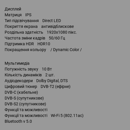
Дисплей
Матриця IPS
Тип підсвічування Direct LED
Покриття екрана антивідблискове
Роздільна здатність 1920x1080 пікс.
Частота зміни кадрів 50/60 Гц
Підтримка HDR HDR10
Покращення кольору / Dynamic Color /
Мультимедіа
Потужність звуку 10 Вт
Кількість динаміків 2 шт.
Аудіодекодери Dolby Digital, DTS
Цифровий тюнер DVB-T2 (ефірне)
DVB-C (кабельне)
DVB-S (супутникове)
DVB-S2 (супутникове)
Функції та можливості
Функції та можливості Wi-Fi 5 (802.11ac)
Bluetooth v 5.0