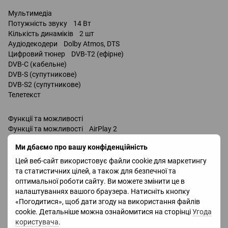
Мультимедіа
Потужність звуку 14 Вт
Кількість динаміків 2 шт
Аудіодекодери Dolby Atmos, DTS
Цифровий тюнер DVB-T2 (ефірне)
DVB-C (кабельне)
DVB-S (супутникове)
DVB-S2 (супутникове)
Телетекст
Функції та можливості
Функції та можливості AirPlay 2
Wi-Fi 5 (802.11ac)
Ми дбаємо про вашу конфіденційність
запис телепередач
Miracast
Цей веб-сайт використовує файли cookie для маркетингу
Bluetooth v 4.2
та статистичних цілей, а також для безпечної та
підтримка DLNA
оптимальної роботи сайту. Ви можете змінити це в
керування голосом
налаштуваннях вашого браузера. Натисніть кнопку
Роз'єми
«Погодитися», щоб дати згоду на використання файлів
Входи USB 2 шт
cookie. Детальніше можна ознайомитися на сторінці
Угода
LAN
користувача
.