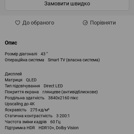
Замовити швидко
До обраного
Порівняти
Опис
Розмір діагоналі 43 "
Операційна система Smart TV (власна система)
Дисплей
Матриця QLED
Тип підсвічування Direct LED
Покриття екрана глянцеве (антивідблискове)
Роздільна здатність 3840x2160 пікс
Upscaling до 4K
Яскравість 275 кд/м²
Статична контрастність 3 200:1
Частота зміни кадрів 60 Гц
Підтримка HDR HDR10+, Dolby Vision