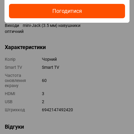
композитний
HDMI 3 шт
Погодитися
Версія HDMI v 2.0
Технології HDMI ALLM, VRR, eARC
Виходи mini-Jack (3.5 мм) навушники
оптичний
Характеристики
Колір
Чорний
Smart TV
Smart TV
Частота
оновлення
60
екрану
HDMI
3
USB
2
Штрихкод
6942147492420
Відгуки