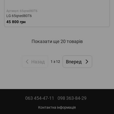
Артикул: 65qned80T6
LG 65qned80T6
45 800 грн
Показати ще 20 товарів
Назад
Вперед
1
з 12
063 454-47-11
098 363-84-29
Контактна інформація