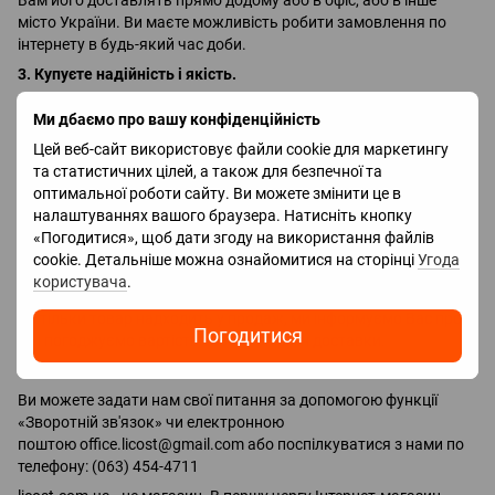
Вам його доставлять прямо додому або в офіс, або в інше
місто України. Ви маєте можливість робити замовлення по
інтернету в будь-який час доби.
3. Купуєте надійність і якість.
Всі товари, що реалізуються в нашому магазині, сертифіковані
Ми дбаємо про вашу конфіденційність
і на них надається гарантія від 12 до 24 міс. (В залежності від
сервісної політики виробника) від авторизованих сервісних
Цей веб-сайт використовує файли cookie для маркетингу
центрів.
та статистичних цілей, а також для безпечної та
оптимальної роботи сайту. Ви можете змінити це в
Магазин постійно розширює асортимент продукції, що
налаштуваннях вашого браузера. Натисніть кнопку
надається, а також прагне надати своїм клієнтам і
«Погодитися», щоб дати згоду на використання файлів
відвідувачам сайту максимум зручностей.
cookie. Детальніше можна ознайомитися на сторінці
Угода
У нашому магазині діє система попередніх замовлень -
користувача
.
можливість зробити попередню заявку на очікуваний товар.
Як тільки товар надходить у продаж, ми інформуємо Вас про
Погодитися
це і погоджуємо вартість товару і термін доставки.
Виникли питання?
Ви можете задати нам свої питання за допомогою функції
«Зворотній зв'язок» чи електронною
поштою
office.licost@gmail.com
або поспілкуватися з нами по
телефону: (063) 454-4711