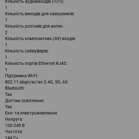
Кількість аудіовиходів (Л/П):
1
Кількість виходів для навушників:
1
Кількість роз'ємів для антен:
2
Кількість композитних (AV) входів:
1
Кількість сабвуферів:
1
Кількість портів Ethernet RJ45:
1
Підтримка Wi-Fi:
802.11 abgn/ac/ax-2.4G, 5G, 6G
Bluetooth:
Так
Датчик освітлення:
Так
Еко- та електроживлення
Напруга:
100-240 B
Частота:
144 Гц