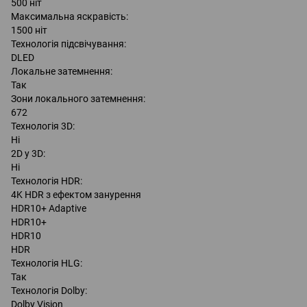
500 ніт
Максимальна яскравість:
1500 ніт
Технологія підсвічування:
DLED
Локальне затемнення:
Так
Зони локального затемнення:
672
Технологія 3D:
Hi
2D у 3D:
Hi
Технологія HDR:
4K HDR з ефектом занурення
HDR10+ Adaptive
HDR10+
HDR10
HDR
Технологія HLG:
Так
Технологія Dolby:
Dolby Vision