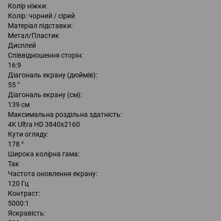
Колір ніжки:
Колір: чорний / сірий
Матеріал підставки:
Метал/Пластик
Дисплей
Співвідношення сторін:
16:9
Діагональ екрану (дюймів):
55 "
Діагональ екрану (см):
139 см
Максимальна роздільна здатність:
4K Ultra HD 3840x2160
Кути огляду:
178 °
Широка колірна гама:
Так
Частота оновлення екрану:
120 Гц
Контраст:
5000:1
Яскравість: