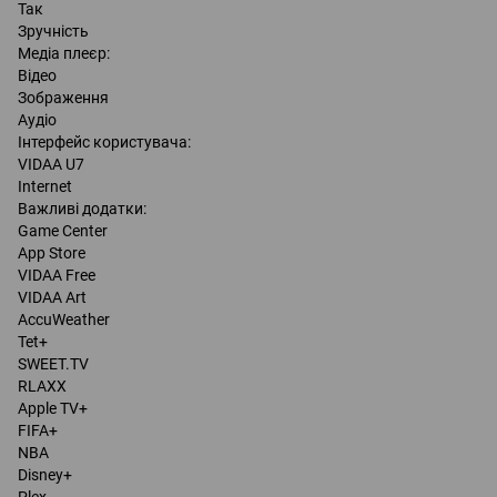
Так
Зручність
Медіа плеєр:
Відео
Зображення
Аудіо
Інтерфейс користувача:
VIDAA U7
Internet
Важливі додатки:
Game Center
App Store
VIDAA Free
VIDAA Art
AccuWeather
Tet+
SWEET.TV
RLAXX
Apple TV+
FIFA+
NBA
Disney+
Plex