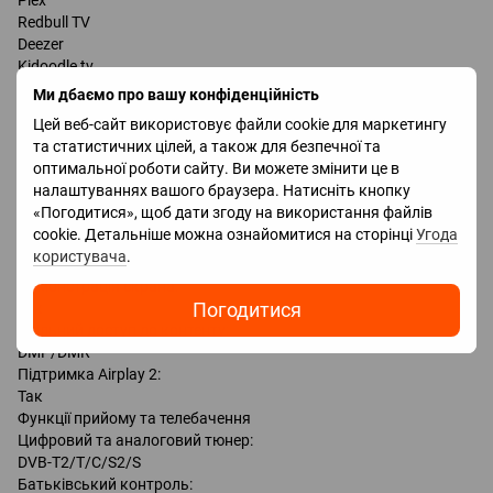
Redbull TV
Deezer
Kidoodle tv
UEFA TV
Ми дбаємо про вашу конфіденційність
FITE
Цей веб-сайт використовує файли cookie для маркетингу
EON
та статистичних цілей, а також для безпечної та
DAZN
оптимальної роботи сайту. Ви можете змінити це в
YouTube Kids
налаштуваннях вашого браузера. Натисніть кнопку
Rakuten TV
«Погодитися», щоб дати згоду на використання файлів
Amazon Prime Video
cookie. Детальніше можна ознайомитися на сторінці
Угода
YouTube
користувача
.
Netflix
Демонстрація екрана:
Погодитися
Так
Спільний доступ до контенту:
DMP/DMR
Підтримка Airplay 2:
Так
Функції прийому та телебачення
Цифровий та аналоговий тюнер:
DVB-T2/T/C/S2/S
Батьківський контроль: