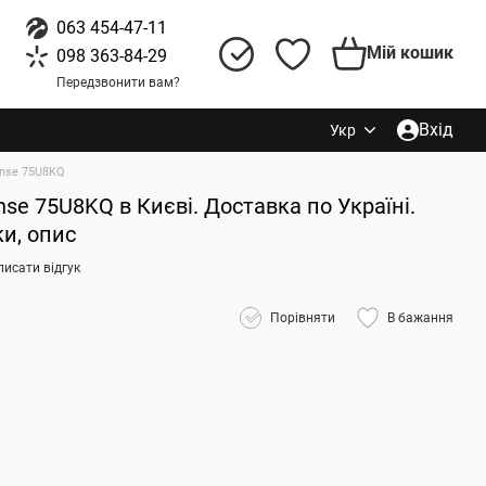
063 454-47-11
Мій кошик
098 363-84-29
Передзвонити вам?
Вхід
Укр
nse 75U8KQ
nse 75U8KQ в Києві. Доставка по Україні.
ки, опис
исати відгук
Порівняти
В бажання