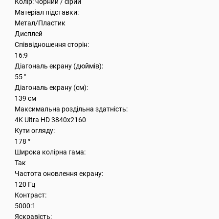
Колір: чорний / сірий
Матеріал підставки:
Метал/Пластик
Дисплей
Співвідношення сторін:
16:9
Діагональ екрану (дюймів):
55 "
Діагональ екрану (см):
139 см
Максимальна роздільна здатність:
4K Ultra HD 3840x2160
Кути огляду:
178 °
Широка колірна гама:
Так
Частота оновлення екрану:
120 Гц
Контраст:
5000:1
Яскравість: