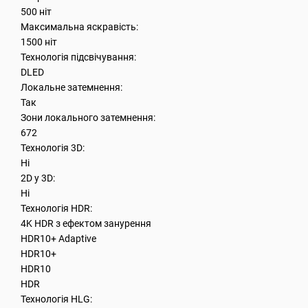
500 ніт
Максимальна яскравість:
1500 ніт
Технологія підсвічування:
DLED
Локальне затемнення:
Так
Зони локального затемнення:
672
Технологія 3D:
Hi
2D у 3D:
Hi
Технологія HDR:
4K HDR з ефектом занурення
HDR10+ Adaptive
HDR10+
HDR10
HDR
Технологія HLG: