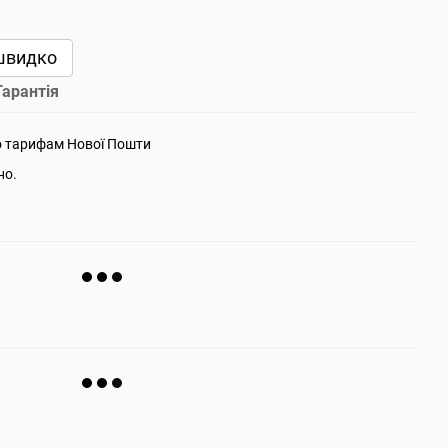
швидко
Гарантія
о тарифам Нової Пошти
но.