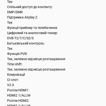
Так
Спільний доступ до контенту:
DMP/DMR
Підтримка Airplay 2:
Так
Функції прийому та телебачення
Цифровий та аналоговий тюнер:
DVB-T2/T/C/S2/S
Батьківський контроль:
Так
Функція PVR:
Так, залежно від місця розташування
Time shift:
Так, залежно від місця розташування
Комунікації
CI слот:
V2.0
Роз'єм HDMI1:
HDMI2.1/ALLM
Роз'єм HDMI2:
HDMI2.1/ALLM