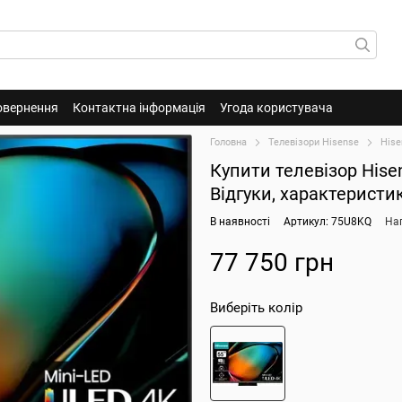
овернення
Контактна інформація
Угода користувача
Головна
Телевізори Hisense
Hise
Купити телевізор Hise
Відгуки, характеристи
В наявності
Артикул: 75U8KQ
Нап
77 750 грн
Виберіть колір