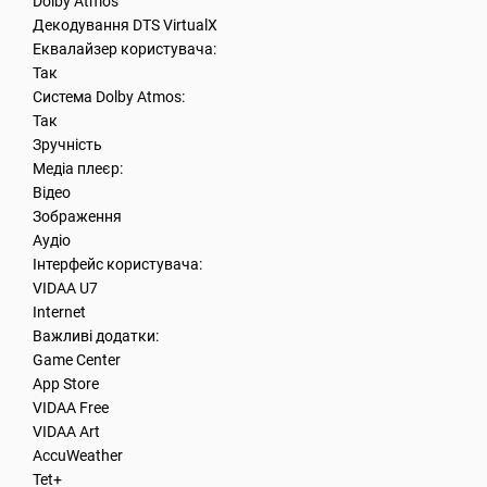
Dolby Atmos
Декодування DTS VirtualX
Еквалайзер користувача:
Так
Система Dolby Atmos:
Так
Зручність
Медіа плеєр:
Відео
Зображення
Аудіо
Інтерфейс користувача:
VIDAA U7
Internet
Важливі додатки:
Game Center
App Store
VIDAA Free
VIDAA Art
AccuWeather
Tet+