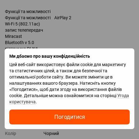
Функції та можливості
Функції та можливості AirPlay 2
Wi-Fi 5 (802.11ac)
запис телепередач
Miracast
Bluetooth v 5.0
підтримка DLNA
керування голосом
Ми дбаємо про вашу конфіденційність
мультимедійний (аеропульт)
Цей веб-сайт використовує файли cookie для маркетингу
Google Assistant
та статистичних цілей, а також для безпечної та
Роз'єми
оптимальної роботи сайту. Ви можете змінити це в
Входи USB
налаштуваннях вашого браузера. Натисніть кнопку
LAN
«Погодитися», щоб дати згоду на використання файлів
HDMI 3 шт
cookie. Детальніше можна ознайомитися на сторінці
Угода
Версія HDMI v 2.0
користувача
.
Виходи оптичний
Погодитися
Характеристики
Колір
Чорний