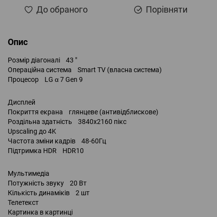
До обраного
Порівняти
Опис
Розмір діагоналі 43 "
Операційна система Smart TV (власна система)
Процесор LG α 7 Gen 9
Дисплей
Покриття екрана глянцеве (антивідблискове)
Роздільна здатність 3840x2160 пікс
Upscaling до 4K
Частота зміни кадрів 48-60Гц
Підтримка HDR HDR10
Мультимедіа
Потужність звуку 20 Вт
Кількість динаміків 2 шт
Телетекст
Картинка в картинці