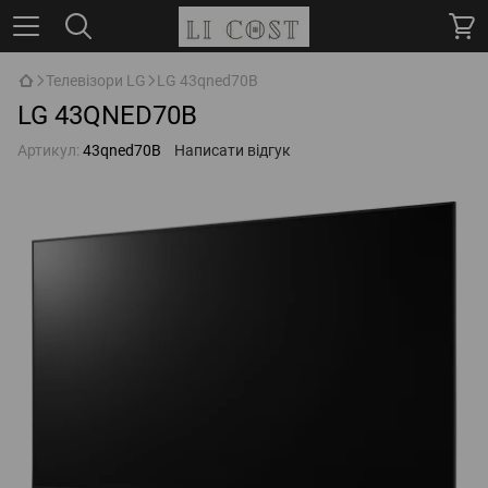
Телевізори LG
LG 43qned70B
LG 43QNED70B
Артикул:
43qned70B
Написати відгук