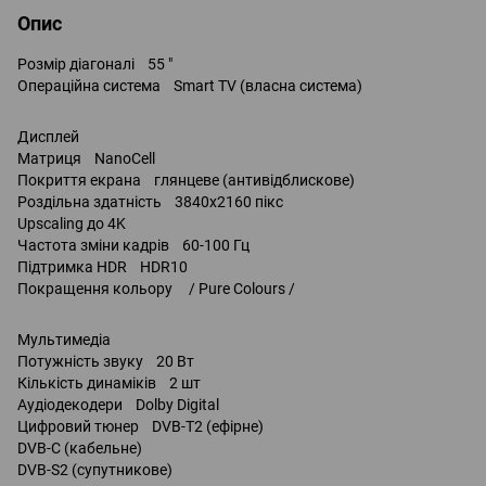
Опис
Розмір діагоналі 55 "
Операційна система Smart TV (власна система)
Дисплей
Матриця NanoCell
Покриття екрана глянцеве (антивідблискове)
Роздільна здатність 3840x2160 пікс
Upscaling до 4K
Частота зміни кадрів 60-100 Гц
Підтримка HDR HDR10
Покращення кольору / Pure Colours /
Мультимедіа
Потужність звуку 20 Вт
Кількість динаміків 2 шт
Аудіодекодери Dolby Digital
Цифровий тюнер DVB-T2 (ефірне)
DVB-C (кабельне)
DVB-S2 (супутникове)