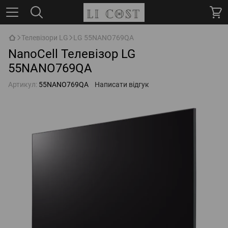
Телевізори LG
LG 55NANO769QA
NanoCell Телевізор LG
55NANO769QA
Артикул:
55NANO769QA
Написати відгук