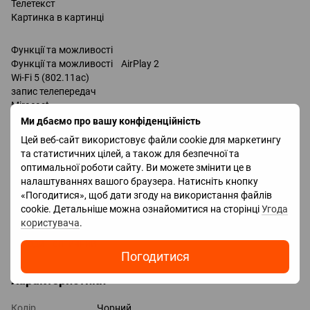
Телетекст
Картинка в картинці
Функції та можливості
Функції та можливості AirPlay 2
Wi-Fi 5 (802.11ac)
запис телепередач
Miracast
Bluetooth v 5.0
Ми дбаємо про вашу конфіденційність
підтримка DLNA
Цей веб-сайт використовує файли cookie для маркетингу
Amazon Alexa
та статистичних цілей, а також для безпечної та
Google Assistant
оптимальної роботи сайту. Ви можете змінити це в
Роз'єми
налаштуваннях вашого браузера. Натисніть кнопку
Входи USB 2 шт
«Погодитися», щоб дати згоду на використання файлів
LAN
cookie. Детальніше можна ознайомитися на сторінці
Угода
HDMI 3 шт
користувача
.
Версія HDMI v 2.0
Виходи оптичний
Погодитися
Характеристики
Колір
Чорний