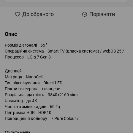
До обраного
Порівняти
Опис
Розмір діагоналі 55 "
Операційна система Smart TV (власна система) / webOS 25 /
Процесор LG α 7 Gen 8
Дисплей
Матриця NanoCell
Тип підсвічування Direct LED
Покриття екрана глянцеве
Роздільна здатність 3840x2160 пікс
Upscaling до 4K
Частота зміни кадрів 60 Гц
Підтримка HDR HDR10
Покращення кольору / Pure Colour /
Мультимедіа