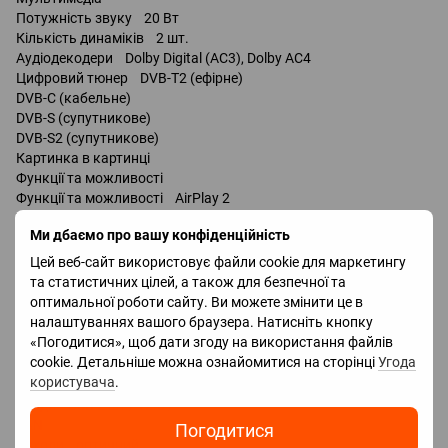
Потужність звуку 20 Вт
Кількість динаміків 2 шт.
Аудіодекодери Dolby Digital (AC3), Dolby AC4
Цифровий тюнер DVB-T2 (ефірне)
DVB-C (кабельне)
DVB-S (супутникове)
DVB-S2 (супутникове)
Картинка в картинці
Функції та можливості
Функції та можливості AirPlay 2
Wi-Fi 5 (802.11ac)
Ми дбаємо про вашу конфіденційність
Chromecast
Bluetooth v 5.1
Цей веб-сайт використовує файли cookie для маркетингу
керування голосом
та статистичних цілей, а також для безпечної та
Google Assistant
оптимальної роботи сайту. Ви можете змінити це в
налаштуваннях вашого браузера. Натисніть кнопку
«Погодитися», щоб дати згоду на використання файлів
Роз'єми
cookie. Детальніше можна ознайомитися на сторінці
Угода
HDMI 3 шт.
користувача
.
Технології HDMI eARC, CEC, ALLM, VRR
Входи USB 2 шт / v2.0 /
LAN
Погодитися
Виходи оптичний