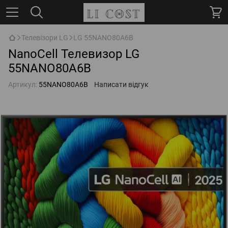
Телевізори LG
LG 55NANO80A6B
NanoCell Телевизор LG
55NANO80A6B
Артикул:
55NANO80A6B
Написати відгук