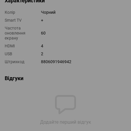
Характеристики
Колір
Чорний
Smart TV
+
Частота
оновлення
60
екрану
HDMI
4
USB
2
Штрихкод
8806091946942
Відгуки
Додайте перший відгук