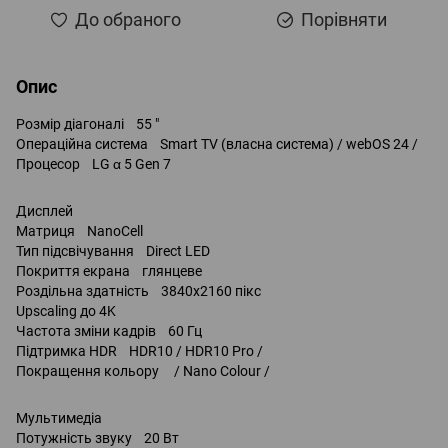
До обраного
Порівняти
Опис
Розмір діагоналі 55 "
Операційна система Smart TV (власна система) / webOS 24 /
Процесор LG α 5 Gen 7
Дисплей
Матриця NanoCell
Тип підсвічування Direct LED
Покриття екрана глянцеве
Роздільна здатність 3840x2160 пікс
Upscaling до 4K
Частота зміни кадрів 60 Гц
Підтримка HDR HDR10 / HDR10 Pro /
Покращення кольору / Nano Colour /
Мультимедіа
Потужність звуку 20 Вт