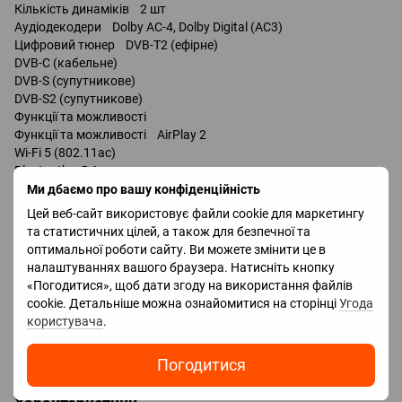
Кількість динаміків 2 шт
Аудіодекодери Dolby AC-4, Dolby Digital (AC3)
Цифровий тюнер DVB-T2 (ефірне)
DVB-C (кабельне)
DVB-S (супутникове)
DVB-S2 (супутникове)
Функції та можливості
Функції та можливості AirPlay 2
Wi-Fi 5 (802.11ac)
Bluetooth v 5.1
керування голосом
Ми дбаємо про вашу конфіденційність
Amazon Alexa
Цей веб-сайт використовує файли cookie для маркетингу
та статистичних цілей, а також для безпечної та
Роз'єми
оптимальної роботи сайту. Ви можете змінити це в
Входи USB 2 шт / v2.0 /
налаштуваннях вашого браузера. Натисніть кнопку
LAN
«Погодитися», щоб дати згоду на використання файлів
HDMI 3 шт
cookie. Детальніше можна ознайомитися на сторінці
Угода
Версія HDMI v 2.0
користувача
.
Технології HDMI ALLM, eARC, CEC, HGiG
Виходи оптичний
Погодитися