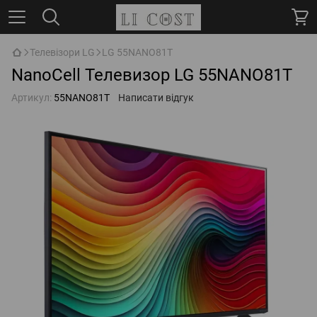
Телевізори LG
LG 55NANO81T
NanoCell Телевизор LG 55NANO81T
Артикул:
55NANO81T
Написати відгук